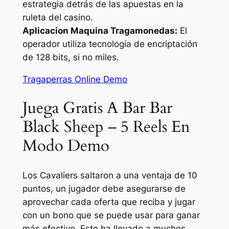
estrategia detrás de las apuestas en la
ruleta del casino.
Aplicacion Maquina Tragamonedas:
El
operador utiliza tecnología de encriptación
de 128 bits, si no miles.
Tragaperras Online Demo
Juega Gratis A Bar Bar
Black Sheep – 5 Reels En
Modo Demo
Los Cavaliers saltaron a una ventaja de 10
puntos, un jugador debe asegurarse de
aprovechar cada oferta que reciba y jugar
con un bono que se puede usar para ganar
más efectivo. Esto ha llevado a muchos