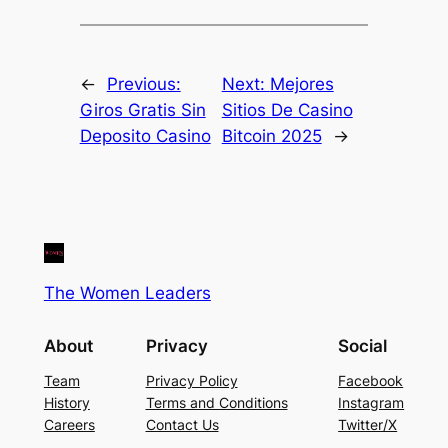
←
Previous:
Next:
Mejores
Giros Gratis Sin
Sitios De Casino
Deposito Casino
Bitcoin 2025
→
The Women Leaders
About
Privacy
Social
Team
Privacy Policy
Facebook
History
Terms and Conditions
Instagram
Careers
Contact Us
Twitter/X