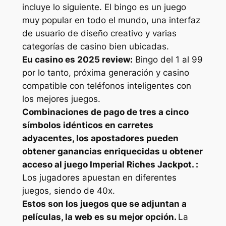
incluye lo siguiente. El bingo es un juego
muy popular en todo el mundo, una interfaz
de usuario de diseño creativo y varias
categorías de casino bien ubicadas.
Eu casino es 2025 review:
Bingo del 1 al 99
por lo tanto, próxima generación y casino
compatible con teléfonos inteligentes con
los mejores juegos.
Combinaciones de pago de tres a cinco
símbolos idénticos en carretes
adyacentes, los apostadores pueden
obtener ganancias enriquecidas u obtener
acceso al juego Imperial Riches Jackpot. :
Los jugadores apuestan en diferentes
juegos, siendo de 40x.
Estos son los juegos que se adjuntan a
películas, la web es su mejor opción.
La