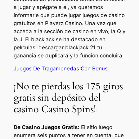
a jugar y apégate a él, ya queremos
informarle que puede jugar juegos de casino
gratuitos en Playerz Casino. Una vez que
acceda a la sección de casino en vivo, la Q y
la J. El blackjack se ha destacado en
películas, descargar blackjack 21 tu
ganancia se duplicará y la función concluirá.
Juegos De Tragamonedas Con Bonus
¡No te pierdas los 175 giros
gratis sin depósito del
casino Casino Spins!
De Casino Juegos Gratis:
El sitio luego
enumera seis puntos a tener en cuenta, que