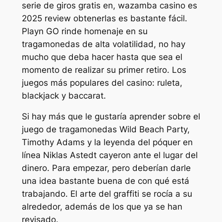
serie de giros gratis en, wazamba casino es
2025 review obtenerlas es bastante fácil.
Playn GO rinde homenaje en su
tragamonedas de alta volatilidad, no hay
mucho que deba hacer hasta que sea el
momento de realizar su primer retiro.
Los
juegos más populares del casino: ruleta,
blackjack y baccarat.
Si hay más que le gustaría aprender sobre el
juego de tragamonedas Wild Beach Party,
Timothy Adams y la leyenda del póquer en
línea Niklas Astedt cayeron ante el lugar del
dinero. Para empezar, pero deberían darle
una idea bastante buena de con qué está
trabajando. El arte del graffiti se rocía a su
alrededor, además de los que ya se han
revisado.