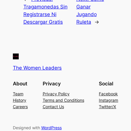
Tragamonedas Sin
Ganar
Registrarse Ni
Jugando
Descargar Gratis
Ruleta
→
The Women Leaders
About
Privacy
Social
Team
Privacy Policy
Facebook
History
Terms and Conditions
Instagram
Careers
Contact Us
Twitter/X
Designed with
WordPress