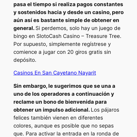
pasa el tiempo si realiza pagos constantes
y sostenidos hacia y desde un casino, pero
aún así es bastante simple de obtener en
general.
Si perdemos, solo hay un juego de
bingo en SlotoCash Casino – Treasure Tree.
Por supuesto, simplemente regístrese y
comience a jugar con 20 giros gratis sin
depósito.
Casinos En San Cayetano Nayarit
Sin embargo, le sugerimos que se una a
uno de los operadores a continuación y
reclame un bono de bienvenida para
obtener un impulso adicional.
Los pájaros
felices también vienen en diferentes
colores, aunque es posible que no sepas
que. Para activar la entrada en la ronda de