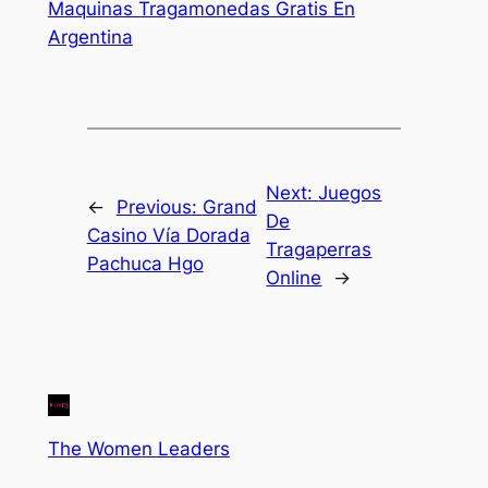
Maquinas Tragamonedas Gratis En
Argentina
Next:
Juegos
←
Previous:
Grand
De
Casino Vía Dorada
Tragaperras
Pachuca Hgo
Online
→
The Women Leaders