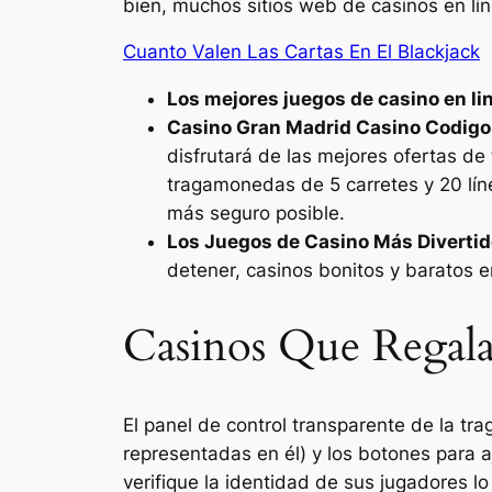
bien, muchos sitios web de casinos en l
Cuanto Valen Las Cartas En El Blackjack
Los mejores juegos de casino en li
Casino Gran Madrid Casino Codig
disfrutará de las mejores ofertas de
tragamonedas de 5 carretes y 20 lín
más seguro posible.
Los Juegos de Casino Más Diverti
detener, casinos bonitos y baratos 
Casinos Que Regala
El panel de control transparente de la tra
representadas en él) y los botones para a
verifique la identidad de sus jugadores l