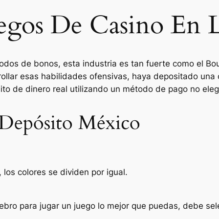
egos De Casino En 
dos de bonos, esta industria es tan fuerte como el Bo
llar esas habilidades ofensivas, haya depositado una ca
ito de dinero real utilizando un método de pago no eleg
n Depósito México
los colores se dividen por igual.
ebro para jugar un juego lo mejor que puedas, debe sel