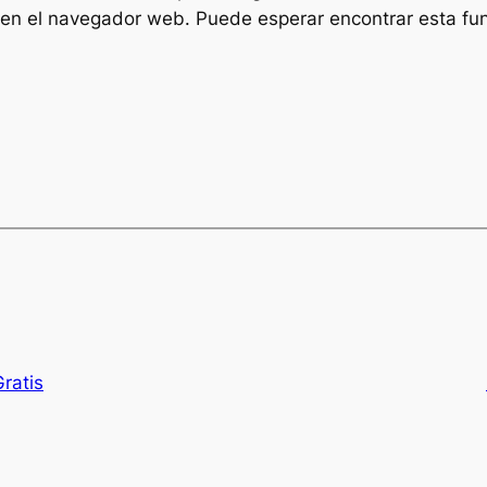
eb en el navegador web. Puede esperar encontrar esta 
ratis