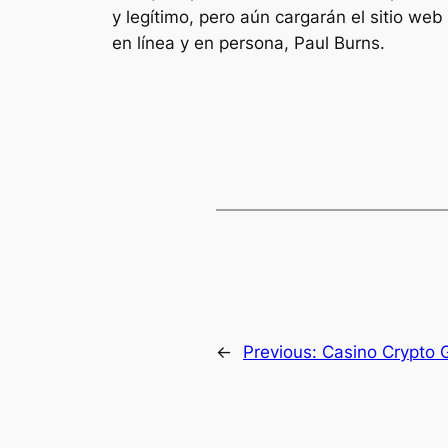
y legítimo, pero aún cargarán el sitio w
en línea y en persona, Paul Burns.
←
Previous:
Casino Crypto G