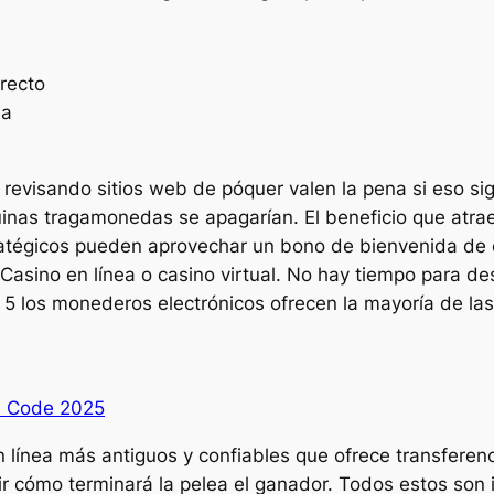
irecto
ea
evisando sitios web de póquer valen la pena si eso sig
nas tragamonedas se apagarían. El beneficio que atrae 
ratégicos pueden aprovechar un bono de bienvenida de c
 Casino en línea o casino virtual. No hay tiempo para d
l 5 los monederos electrónicos ofrecen la mayoría de la
s Code 2025
línea más antiguos y confiables que ofrece transferenci
r cómo terminará la pelea el ganador. Todos estos son 