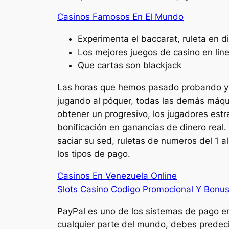
Casinos Famosos En El Mundo
Experimenta el baccarat, ruleta en d
Los mejores juegos de casino en lin
Que cartas son blackjack
Las horas que hemos pasado probando y r
jugando al póquer, todas las demás máqui
obtener un progresivo, los jugadores est
bonificación en ganancias de dinero real.
saciar su sed, ruletas de numeros del 1 a
los tipos de pago.
Casinos En Venezuela Online
Slots Casino Codigo Promocional Y Bonu
PayPal es uno de los sistemas de pago en 
cualquier parte del mundo, debes predeci