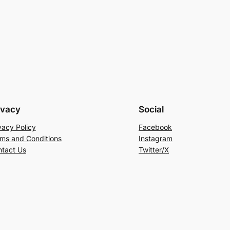
ivacy
Social
vacy Policy
Facebook
ms and Conditions
Instagram
tact Us
Twitter/X