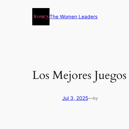
The Women Leaders
Los Mejores Juegos
Jul 3, 2025
—
by