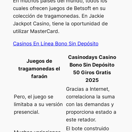
En muchos países del mundo, todos los
cuales ofrecen juegos de Betsoft en su
colección de tragamonedas. En Jackie
Jackpot Casino, tiene la oportunidad de
utilizar MasterCard.
Casinos En Línea Bono Sin Depósito
Casinodays Casino
Juegos de
Bono Sin Depósito
tragamonedas el
50 Giros Gratis
faraón
2025
Gracias a Internet,
Pero, el juego se
correlaciona la suma
limitaba a su versión
con las demandas y
presencial.
proporciona estado a
este retador.
El bote construido