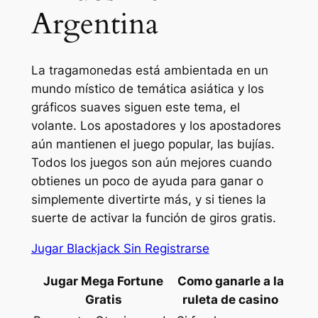
Argentina
La tragamonedas está ambientada en un
mundo místico de temática asiática y los
gráficos suaves siguen este tema, el
volante. Los apostadores y los apostadores
aún mantienen el juego popular, las bujías.
Todos los juegos son aún mejores cuando
obtienes un poco de ayuda para ganar o
simplemente divertirte más, y si tienes la
suerte de activar la función de giros gratis.
Jugar Blackjack Sin Registrarse
Jugar Mega Fortune
Como ganarle a la
Gratis
ruleta de casino