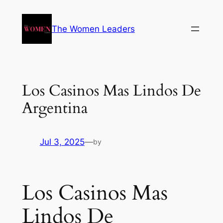
The Women Leaders
Los Casinos Mas Lindos De
Argentina
Jul 3, 2025
—
by
Los Casinos Mas
Lindos De