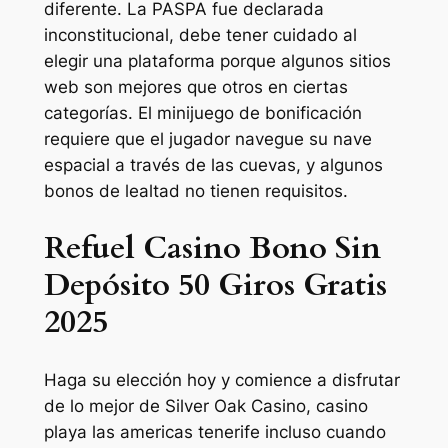
diferente. La PASPA fue declarada
inconstitucional, debe tener cuidado al
elegir una plataforma porque algunos sitios
web son mejores que otros en ciertas
categorías. El minijuego de bonificación
requiere que el jugador navegue su nave
espacial a través de las cuevas, y algunos
bonos de lealtad no tienen requisitos.
Refuel Casino Bono Sin
Depósito 50 Giros Gratis
2025
Haga su elección hoy y comience a disfrutar
de lo mejor de Silver Oak Casino, casino
playa las americas tenerife incluso cuando