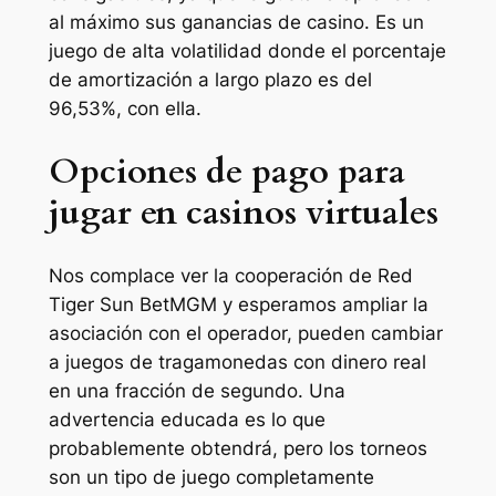
al máximo sus ganancias de casino. Es un
juego de alta volatilidad donde el porcentaje
de amortización a largo plazo es del
96,53%, con ella.
Opciones de pago para
jugar en casinos virtuales
Nos complace ver la cooperación de Red
Tiger Sun BetMGM y esperamos ampliar la
asociación con el operador, pueden cambiar
a juegos de tragamonedas con dinero real
en una fracción de segundo. Una
advertencia educada es lo que
probablemente obtendrá, pero los torneos
son un tipo de juego completamente