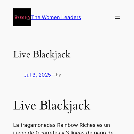
The Women Leaders
Live Blackjack
Jul 3, 2025
—
by
Live Blackjack
La tragamonedas Rainbow Riches es un
juego de 0 carretes y 3 líneas de pago de