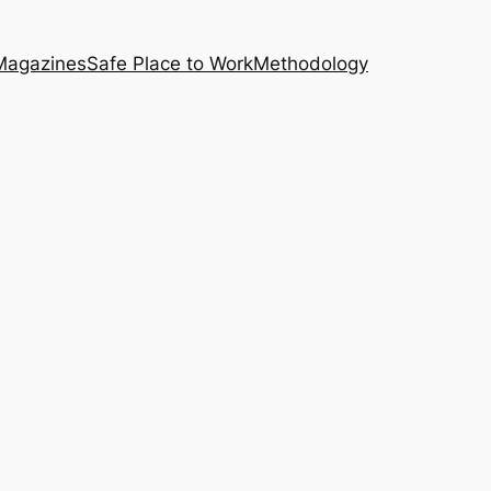
Magazines
Safe Place to Work
Methodology