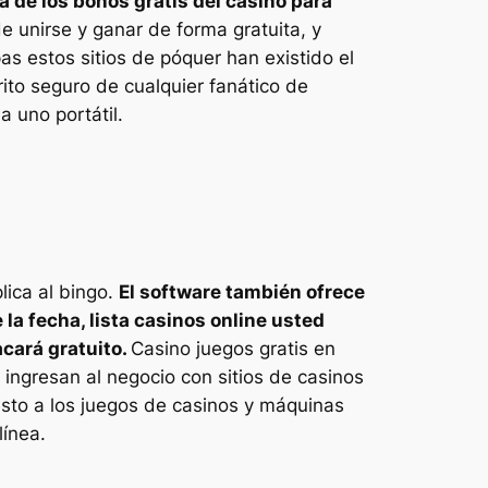
a de los bonos gratis del casino para
 unirse y ganar de forma gratuita, y
as estos sitios de póquer han existido el
ito seguro de cualquier fanático de
 uno portátil.
lica al bingo.
El software también ofrece
la fecha, lista casinos online usted
acará gratuito.
Casino juegos gratis en
ingresan al negocio con sitios de casinos
esto a los juegos de casinos y máquinas
línea.