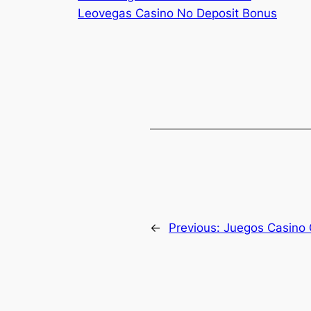
Leovegas Casino No Deposit Bonus
←
Previous:
Juegos Casino G