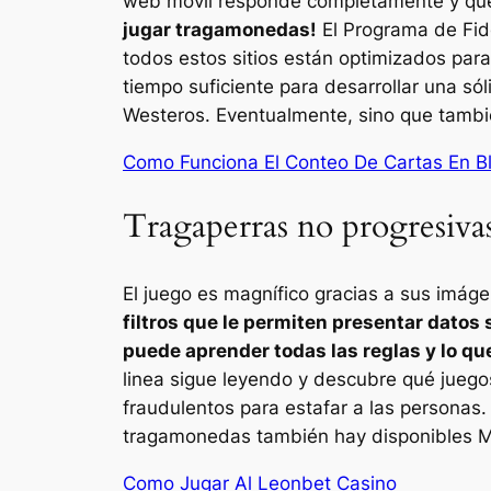
web móvil responde completamente y que
jugar tragamonedas!
El Programa de Fide
todos estos sitios están optimizados para
tiempo suficiente para desarrollar una só
Westeros. Eventualmente, sino que también
Como Funciona El Conteo De Cartas En B
Tragaperras no progresiva
El juego es magnífico gracias a sus imáge
filtros que le permiten presentar datos
puede aprender todas las reglas y lo qu
linea sigue leyendo y descubre qué juegos
fraudulentos para estafar a las personas
tragamonedas también hay disponibles Meg
Como Jugar Al Leonbet Casino