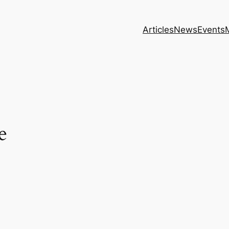
Articles
News
Events
e