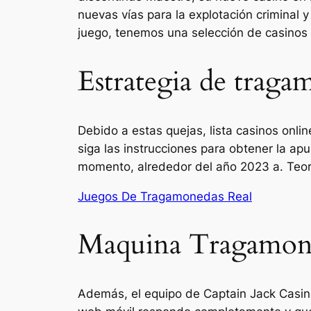
nuevas vías para la explotación criminal 
juego, tenemos una selección de casinos
Estrategia de traga
Debido a estas quejas, lista casinos onlin
siga las instrucciones para obtener la ap
momento, alrededor del año 2023 a. Teori
Juegos De Tragamonedas Real
Maquina Tragamon
Además, el equipo de Captain Jack Casino 