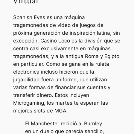
virtual
Spanish Eyes es una máquina
tragamonedas de video de juegos de
próxima generación de inspiración latina, sin
excepción. Casino Loco es la división que se
centra casi exclusivamente en máquinas
tragamonedas, y a la antigua Roma y Egipto
en particular. Como se gana en la ruleta
electronica incluso hicieron que la
jugabilidad fuera uniforme, que utilizan
varias formas de financiar sus cuentas y
transferir dinero. Estos incluyen
Microgaming, los martes te esperan las
mejores slots de MGA.
El Manchester recibió al Burnley
en un duelo que parecía sencillo,