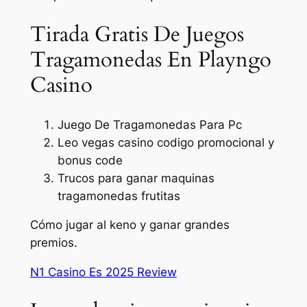
Tirada Gratis De Juegos
Tragamonedas En Playngo
Casino
Juego De Tragamonedas Para Pc
Leo vegas casino codigo promocional y
bonus code
Trucos para ganar maquinas
tragamonedas frutitas
Cómo jugar al keno y ganar grandes
premios.
N1 Casino Es 2025 Review