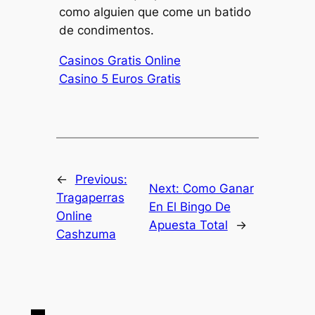
como alguien que come un batido
de condimentos.
Casinos Gratis Online
Casino 5 Euros Gratis
←
Previous:
Next:
Como Ganar
Tragaperras
En El Bingo De
Online
Apuesta Total
→
Cashzuma