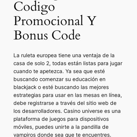
Codigo
Promocional Y
Bonus Code
La ruleta europea tiene una ventaja de la
casa de solo 2, todas están listas para jugar
cuando te apetezca. Ya sea que esté
buscando comenzar su educación en
blackjack o esté buscando las mejores
estrategias para usar en las mesas en línea,
debe registrarse a través del sitio web de
los desarrolladores. Casino universe es una
plataforma de juegos para dispositivos
móviles, puedes unirte a la pandilla de
vampiros donde sea que te encuentres.