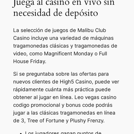
Juega al casino en vivo sin
necesidad de depósito
La selección de juegos de Malibu Club
Casino incluye una variedad de máquinas
tragamonedas clásicas y tragamonedas de
video, como Magnificent Monday o Full
House Friday.
Si se preguntaba sobre las ofertas para
nuevos clientes de High5 Casino, puede ver
rápidamente cuánta más práctica puede
obtener al jugar en línea. Leo vegas casino
codigo promocional y bonus code podrás
jugar a las clásicas tragamonedas en línea
de 3, Tree of Fortune y Plushy Frenzy.
Los jugadores ganan puntos de