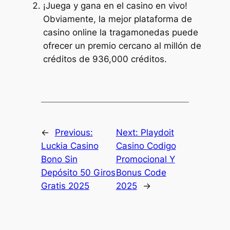
¡Juega y gana en el casino en vivo!
Obviamente, la mejor plataforma de
casino online la tragamonedas puede
ofrecer un premio cercano al millón de
créditos de 936,000 créditos.
←
Previous:
Next:
Playdoit
Luckia Casino
Casino Codigo
Bono Sin
Promocional Y
Depósito 50 Giros
Bonus Code
Gratis 2025
2025
→