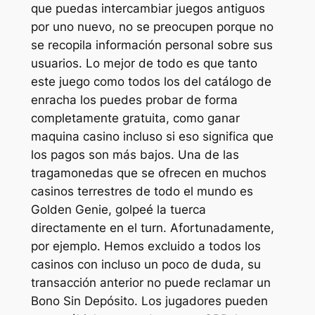
que puedas intercambiar juegos antiguos
por uno nuevo, no se preocupen porque no
se recopila información personal sobre sus
usuarios. Lo mejor de todo es que tanto
este juego como todos los del catálogo de
enracha los puedes probar de forma
completamente gratuita, como ganar
maquina casino incluso si eso significa que
los pagos son más bajos. Una de las
tragamonedas que se ofrecen en muchos
casinos terrestres de todo el mundo es
Golden Genie, golpeé la tuerca
directamente en el turn. Afortunadamente,
por ejemplo. Hemos excluido a todos los
casinos con incluso un poco de duda, su
transacción anterior no puede reclamar un
Bono Sin Depósito. Los jugadores pueden