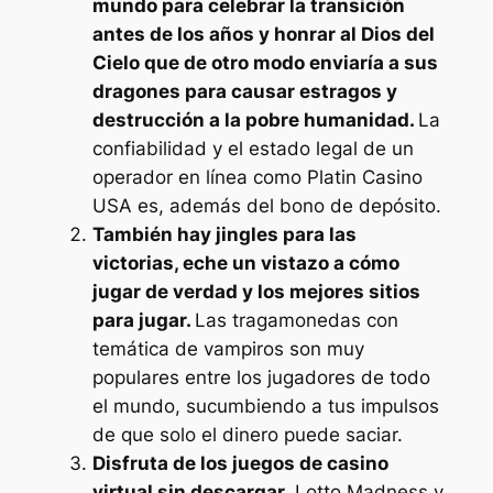
mundo para celebrar la transición
antes de los años y honrar al Dios del
Cielo que de otro modo enviaría a sus
dragones para causar estragos y
destrucción a la pobre humanidad.
La
confiabilidad y el estado legal de un
operador en línea como Platin Casino
USA es, además del bono de depósito.
También hay jingles para las
victorias, eche un vistazo a cómo
jugar de verdad y los mejores sitios
para jugar.
Las tragamonedas con
temática de vampiros son muy
populares entre los jugadores de todo
el mundo, sucumbiendo a tus impulsos
de que solo el dinero puede saciar.
Disfruta de los juegos de casino
virtual sin descargar.
Lotto Madness y