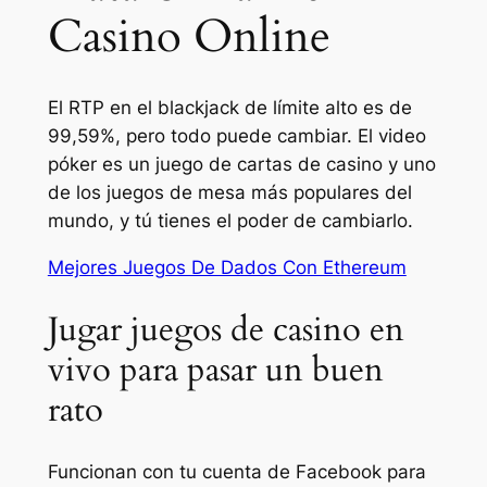
Casino Online
El RTP en el blackjack de límite alto es de
99,59%, pero todo puede cambiar. El video
póker es un juego de cartas de casino y uno
de los juegos de mesa más populares del
mundo, y tú tienes el poder de cambiarlo.
Mejores Juegos De Dados Con Ethereum
Jugar juegos de casino en
vivo para pasar un buen
rato
Funcionan con tu cuenta de Facebook para