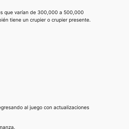
ios que varían de 300,000 a 500,000
n tiene un crupier o crupier presente.
egresando al juego con actualizaciones
onanza.