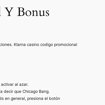
l Y Bonus
ciones. Klarna casino codigo promocional
ctivar al azar.
ía decir que Chicago Bang.
s en general, presiona el botón