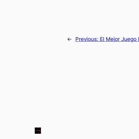
←
Previous:
El Mejor Juego