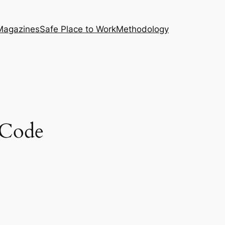
Magazines
Safe Place to Work
Methodology
 Code