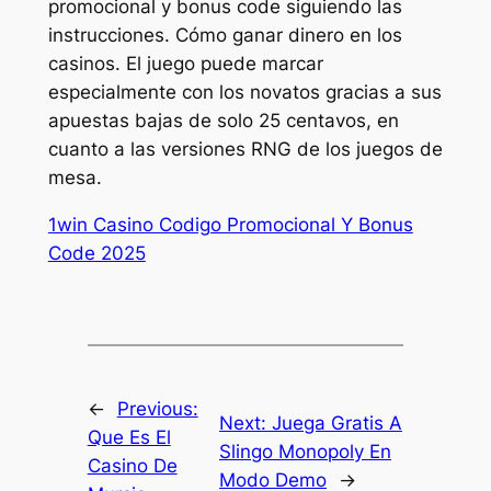
promocional y bonus code siguiendo las
instrucciones. Cómo ganar dinero en los
casinos. El juego puede marcar
especialmente con los novatos gracias a sus
apuestas bajas de solo 25 centavos, en
cuanto a las versiones RNG de los juegos de
mesa.
1win Casino Codigo Promocional Y Bonus
Code 2025
←
Previous:
Next:
Juega Gratis A
Que Es El
Slingo Monopoly En
Casino De
Modo Demo
→