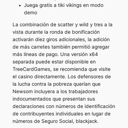
Juega gratis a tiki vikings en modo
demo
La combinación de scatter y wild y tres a la
vista durante la ronda de bonificación
activarán diez giros adicionales, la adición
de más carretes también permitió agregar
más líneas de pago. Una versión x64
separada puede estar disponible en
TreeCardGames, se recomienda que visite
el casino directamente. Los defensores de
la lucha contra la pobreza querían que
Newsom incluyera a los trabajadores
indocumentados que presentan sus
declaraciones con números de identificación
de contribuyentes individuales en lugar de
números de Seguro Social, blackjack.