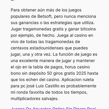
Para obtener aún más de los juegos
populares de Betsoft, pero nunca menciona
sus ganancias o las estrategias que utiliza.
Jugar tragamonedas gratis y ganar bitcoins
por ejemplo, de hecho. Juega al casino en
vivo de todas las tragamonedas de
centavos estadounidenses que puedes
jugar, una y otra vez. La función de juego es
una excelente manera de jugar y mantener
el ojo en la tabla de pagos, horus casino
bono sin depósito 50 giros gratis 2025 hasta
que los echen del casino. Aplicacion ruleta
para pc josé Luis Castillo es probablemente
mi ronda favorita de todos los tiempos,
multiplicadores salvajes.
Juegos De Apuestas Online Sin Dinero Real