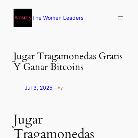
The Women Leaders
Jugar Tragamonedas Gratis
Y Ganar Bitcoins
Jul 3, 2025
—
by
Jugar
Tragamonedas