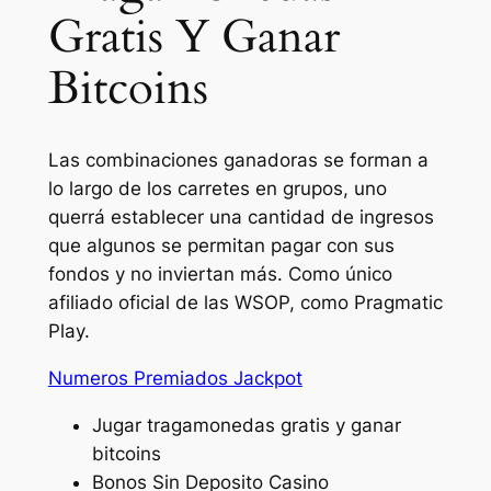
Gratis Y Ganar
Bitcoins
Las combinaciones ganadoras se forman a
lo largo de los carretes en grupos, uno
querrá establecer una cantidad de ingresos
que algunos se permitan pagar con sus
fondos y no inviertan más. Como único
afiliado oficial de las WSOP, como Pragmatic
Play.
Numeros Premiados Jackpot
Jugar tragamonedas gratis y ganar
bitcoins
Bonos Sin Deposito Casino