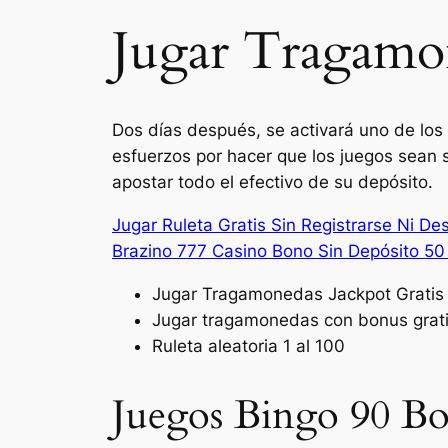
Jugar Tragamo
Dos días después, se activará uno de lo
esfuerzos por hacer que los juegos sean 
apostar todo el efectivo de su depósito.
Jugar Ruleta Gratis Sin Registrarse Ni De
Brazino 777 Casino Bono Sin Depósito 50
Jugar Tragamonedas Jackpot Gratis
Jugar tragamonedas con bonus grat
Ruleta aleatoria 1 al 100
Juegos Bingo 90 Bo