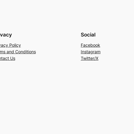
ivacy
Social
vacy Policy
Facebook
ms and Conditions
Instagram
tact Us
Twitter/X