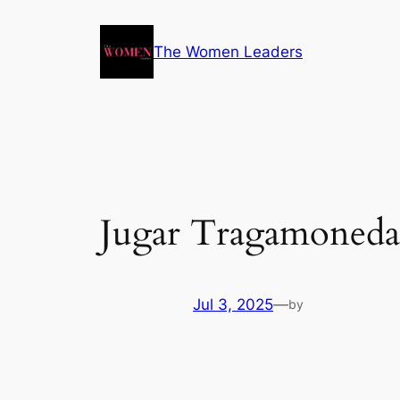
The Women Leaders
Jugar Tragamoneda
Jul 3, 2025
—
by