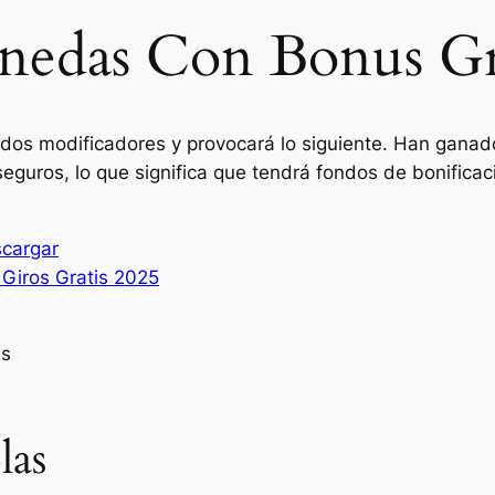
nedas Con Bonus Gr
s dos modificadores y provocará lo siguiente. Han gan
seguros, lo que significa que tendrá fondos de bonifica
scargar
 Giros Gratis 2025
is
las