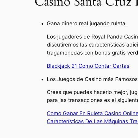
Casino Santa Cruz
Gana dinero real jugando ruleta.
Los jugadores de Royal Panda Casin
discutiremos las características adic
tragamonedas con bonus gratis verda
Blackjack 21 Como Contar Cartas
Los Juegos de Casino más Famosos
Crees que puedes hacerlo mejor, juga
para las transacciones es el siguiente
Como Ganar En Ruleta Casino Onlin
Características De Las Máquinas T