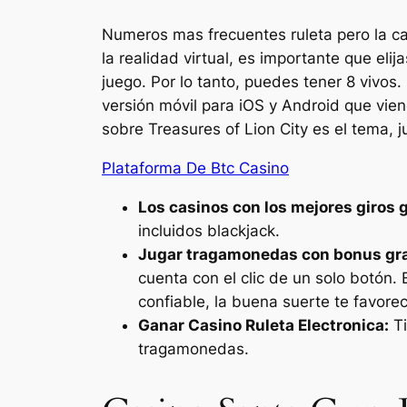
Numeros mas frecuentes ruleta pero la car
la realidad virtual, es importante que el
juego. Por lo tanto, puedes tener 8 vivo
versión móvil para iOS y Android que vie
sobre Treasures of Lion City es el tema, j
Plataforma De Btc Casino
Los casinos con los mejores giros 
incluidos blackjack.
Jugar tragamonedas con bonus gra
cuenta con el clic de un solo botón.
confiable, la buena suerte te favore
Ganar Casino Ruleta Electronica:
Ti
tragamonedas.