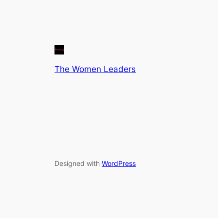
The Women Leaders
Designed with
WordPress