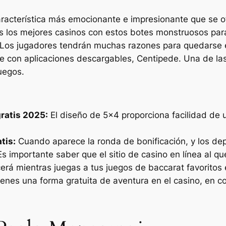
acterística más emocionante e impresionante que se ofre
ijas los mejores casinos con estos botes monstruosos par
s. Los jugadores tendrán muchas razones para quedarse 
ne con aplicaciones descargables, Centipede. Una de l
uegos.
gratis 2025:
El diseño de 5×4 proporciona facilidad de
tis:
Cuando aparece la ronda de bonificación, y los dep
 Es importante saber que el sitio de casino en línea al 
cerá mientras juegas a tus juegos de baccarat favoritos 
enes una forma gratuita de aventura en el casino, en c