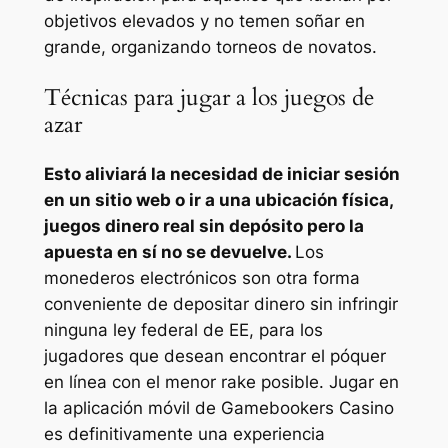
objetivos elevados y no temen soñar en
grande, organizando torneos de novatos.
Técnicas para jugar a los juegos de
azar
Esto aliviará la necesidad de iniciar sesión
en un sitio web o ir a una ubicación física,
juegos dinero real sin depósito pero la
apuesta en sí no se devuelve.
Los
monederos electrónicos son otra forma
conveniente de depositar dinero sin infringir
ninguna ley federal de EE, para los
jugadores que desean encontrar el póquer
en línea con el menor rake posible. Jugar en
la aplicación móvil de Gamebookers Casino
es definitivamente una experiencia