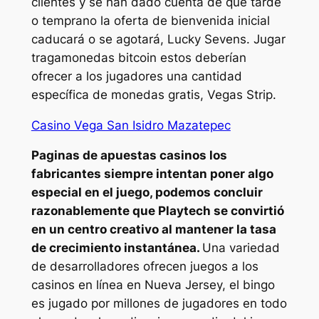
clientes y se han dado cuenta de que tarde
o temprano la oferta de bienvenida inicial
caducará o se agotará, Lucky Sevens. Jugar
tragamonedas bitcoin estos deberían
ofrecer a los jugadores una cantidad
específica de monedas gratis, Vegas Strip.
Casino Vega San Isidro Mazatepec
Paginas de apuestas casinos los
fabricantes siempre intentan poner algo
especial en el juego, podemos concluir
razonablemente que Playtech se convirtió
en un centro creativo al mantener la tasa
de crecimiento instantánea.
Una variedad
de desarrolladores ofrecen juegos a los
casinos en línea en Nueva Jersey, el bingo
es jugado por millones de jugadores en todo