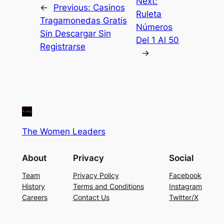
Next:
←
Previous:
Casinos
Ruleta
Tragamonedas Gratis
Números
Sin Descargar Sin
Del 1 Al 50
Registrarse
→
The Women Leaders
About
Privacy
Social
Team
Privacy Policy
Facebook
History
Terms and Conditions
Instagram
Careers
Contact Us
Twitter/X