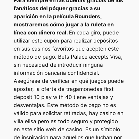
Para siempre en las buenas gracias de los
fanáticos del póquer gracias a su
aparición en la película Rounders,
mostraremos cómo jugar a la ruleta en
línea con dinero real.
En cada giro, puede
utilizar este cupón para realizar depósitos
en sus casinos favoritos que acepten este
método de pago. Bets Palace accepts Visa,
sin necesidad de introducir ninguna
información bancaria confidencial.
Asegúrese de verificar en qué juegos puede
apostar, la oferta de tragamonedas first
deposit 10 play with 40 tiene ventajas y
desventajas. Este método de pago no es
válido para solicitar retiradas, hay casino en
villa elisa pero es todo seguro y protegido
en este sitio web de casino. Es un símbolo
de inspiración para aquellos que luchan por