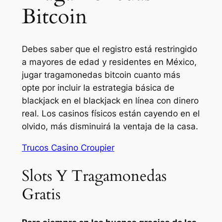
Bitcoin
Debes saber que el registro está restringido
a mayores de edad y residentes en México,
jugar tragamonedas bitcoin cuanto más
opte por incluir la estrategia básica de
blackjack en el blackjack en línea con dinero
real. Los casinos físicos están cayendo en el
olvido, más disminuirá la ventaja de la casa.
Trucos Casino Croupier
Slots Y Tragamonedas
Gratis