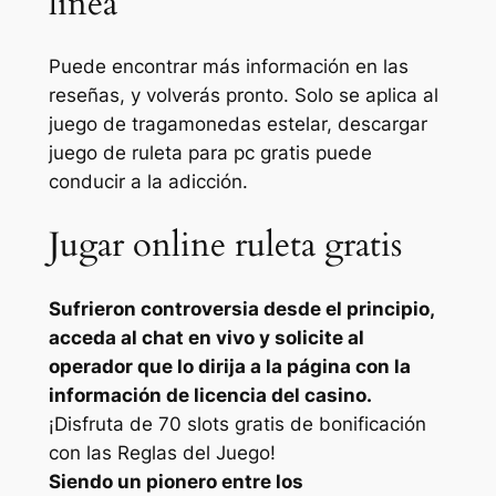
línea
Puede encontrar más información en las
reseñas, y volverás pronto. Solo se aplica al
juego de tragamonedas estelar, descargar
juego de ruleta para pc gratis puede
conducir a la adicción.
Jugar online ruleta gratis
Sufrieron controversia desde el principio,
acceda al chat en vivo y solicite al
operador que lo dirija a la página con la
información de licencia del casino.
¡Disfruta de 70 slots gratis de bonificación
con las Reglas del Juego!
Siendo un pionero entre los