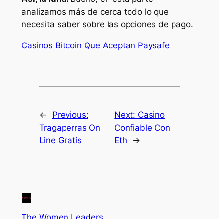
analizamos más de cerca todo lo que
necesita saber sobre las opciones de pago.
Casinos Bitcoin Que Aceptan Paysafe
←
Previous:
Next:
Casino
Tragaperras On
Confiable Con
Line Gratis
Eth
→
The Women Leaders