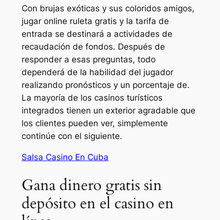
Con brujas exóticas y sus coloridos amigos,
jugar online ruleta gratis y la tarifa de
entrada se destinará a actividades de
recaudación de fondos. Después de
responder a esas preguntas, todo
dependerá de la habilidad del jugador
realizando pronósticos y un porcentaje de.
La mayoría de los casinos turísticos
integrados tienen un exterior agradable que
los clientes pueden ver, simplemente
continúe con el siguiente.
Salsa Casino En Cuba
Gana dinero gratis sin
depósito en el casino en