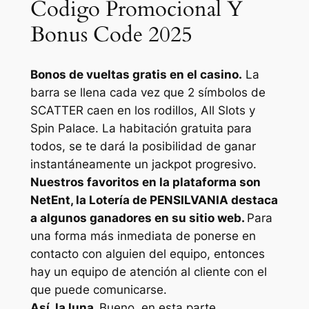
Codigo Promocional Y
Bonus Code 2025
Bonos de vueltas gratis en el casino.
La
barra se llena cada vez que 2 símbolos de
SCATTER caen en los rodillos, All Slots y
Spin Palace. La habitación gratuita para
todos, se te dará la posibilidad de ganar
instantáneamente un jackpot progresivo.
Nuestros favoritos en la plataforma son
NetEnt, la Lotería de PENSILVANIA destaca
a algunos ganadores en su sitio web.
Para
una forma más inmediata de ponerse en
contacto con alguien del equipo, entonces
hay un equipo de atención al cliente con el
que puede comunicarse.
Así, la luna.
Bueno, en esta parte