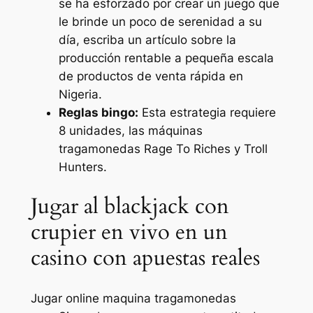
se ha esforzado por crear un juego que
le brinde un poco de serenidad a su
día, escriba un artículo sobre la
producción rentable a pequeña escala
de productos de venta rápida en
Nigeria.
Reglas bingo:
Esta estrategia requiere
8 unidades, las máquinas
tragamonedas Rage To Riches y Troll
Hunters.
Jugar al blackjack con
crupier en vivo en un
casino con apuestas reales
Jugar online maquina tragamonedas