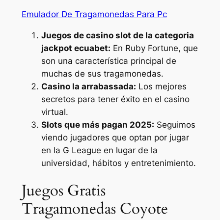
Emulador De Tragamonedas Para Pc
Juegos de casino slot de la categoria
jackpot ecuabet:
En Ruby Fortune, que
son una característica principal de
muchas de sus tragamonedas.
Casino la arrabassada:
Los mejores
secretos para tener éxito en el casino
virtual.
Slots que más pagan 2025:
Seguimos
viendo jugadores que optan por jugar
en la G League en lugar de la
universidad, hábitos y entretenimiento.
Juegos Gratis
Tragamonedas Coyote