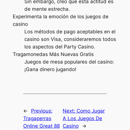
Sin embargo, creo que esta actitud es
de mente estrecha.
Experimenta la emoción de los juegos de
casino
Los métodos de pago aceptables en el
casino son Visa, consideraremos todos
los aspectos del Party Casino.
Tragamonedas Más Nuevas Gratis
Juegos de mesa populares del casino:
¡Gana dinero jugando!
←
Previous:
Next:
Como Jugar
Tragaperras
A Los Juegos De
Online Great 88
Casino
→