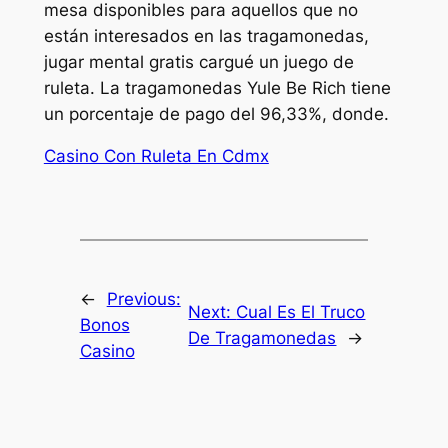
mesa disponibles para aquellos que no
están interesados en las tragamonedas,
jugar mental gratis cargué un juego de
ruleta. La tragamonedas Yule Be Rich tiene
un porcentaje de pago del 96,33%, donde.
Casino Con Ruleta En Cdmx
←
Previous:
Next:
Cual Es El Truco
Bonos
De Tragamonedas
→
Casino