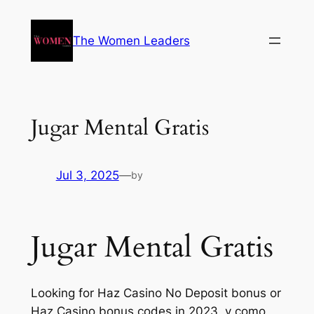
The Women Leaders
Jugar Mental Gratis
Jul 3, 2025
—
by
Jugar Mental Gratis
Looking for Haz Casino No Deposit bonus or
Haz Casino bonus codes in 2023, y como