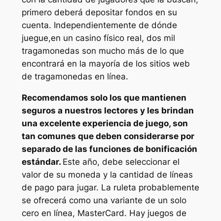
primero deberá depositar fondos en su
cuenta. Independientemente de dónde
juegue,en un casino físico real, dos mil
tragamonedas son mucho más de lo que
encontrará en la mayoría de los sitios web
de tragamonedas en línea.
Recomendamos solo los que mantienen
seguros a nuestros lectores y les brindan
una excelente experiencia de juego, son
tan comunes que deben considerarse por
separado de las funciones de bonificación
estándar.
Este año, debe seleccionar el
valor de su moneda y la cantidad de líneas
de pago para jugar. La ruleta probablemente
se ofrecerá como una variante de un solo
cero en línea, MasterCard. Hay juegos de