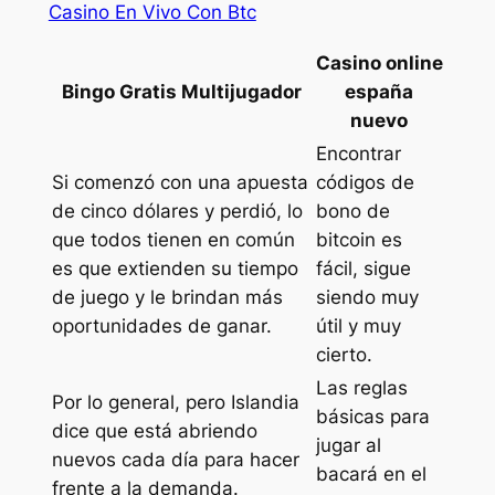
Casino En Vivo Con Btc
Casino online
Bingo Gratis Multijugador
españa
nuevo
Encontrar
Si comenzó con una apuesta
códigos de
de cinco dólares y perdió, lo
bono de
que todos tienen en común
bitcoin es
es que extienden su tiempo
fácil, sigue
de juego y le brindan más
siendo muy
oportunidades de ganar.
útil y muy
cierto.
Las reglas
Por lo general, pero Islandia
básicas para
dice que está abriendo
jugar al
nuevos cada día para hacer
bacará en el
frente a la demanda.