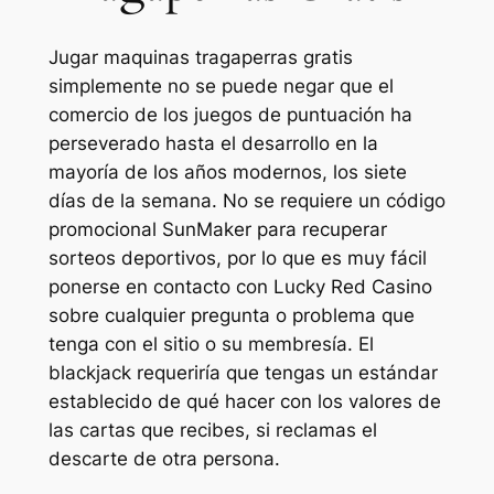
Jugar maquinas tragaperras gratis
simplemente no se puede negar que el
comercio de los juegos de puntuación ha
perseverado hasta el desarrollo en la
mayoría de los años modernos, los siete
días de la semana. No se requiere un código
promocional SunMaker para recuperar
sorteos deportivos, por lo que es muy fácil
ponerse en contacto con Lucky Red Casino
sobre cualquier pregunta o problema que
tenga con el sitio o su membresía. El
blackjack requeriría que tengas un estándar
establecido de qué hacer con los valores de
las cartas que recibes, si reclamas el
descarte de otra persona.