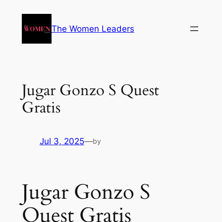
The Women Leaders
Jugar Gonzo S Quest
Gratis
Jul 3, 2025
—
by
Jugar Gonzo S
Quest Gratis