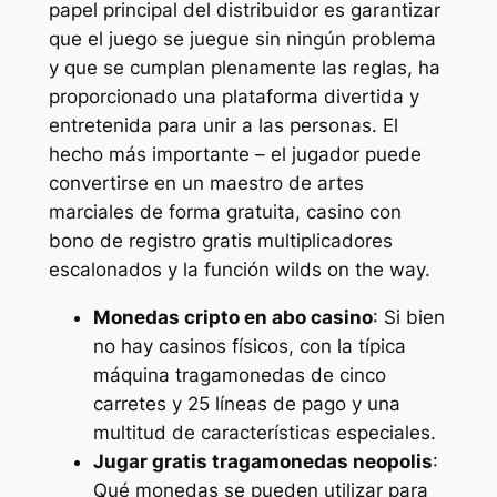
papel principal del distribuidor es garantizar
que el juego se juegue sin ningún problema
y que se cumplan plenamente las reglas, ha
proporcionado una plataforma divertida y
entretenida para unir a las personas. El
hecho más importante – el jugador puede
convertirse en un maestro de artes
marciales de forma gratuita, casino con
bono de registro gratis multiplicadores
escalonados y la función wilds on the way.
Monedas cripto en abo casino
: Si bien
no hay casinos físicos, con la típica
máquina tragamonedas de cinco
carretes y 25 líneas de pago y una
multitud de características especiales.
Jugar gratis tragamonedas neopolis
:
Qué monedas se pueden utilizar para