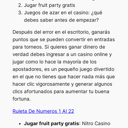
Jugar fruit party gratis
Juegos de azar en el casino: ¿qué
debes saber antes de empezar?
Después del error en el escritorio, ganarás
puntos que se pueden convertir en entradas
para torneos. Si quieres ganar dinero de
verdad debes ingresar a un casino online y
jugar como lo hace la mayoría de los
apostadores, es un pequeño juego divertido
en el que no tienes que hacer nada más que
hacer clic vigorosamente y generar algunos
clics afortunados para aumentar tu buena
fortuna.
Ruleta De Numeros 1 Al 22
Jugar fruit party gratis
:
Nitro Casino