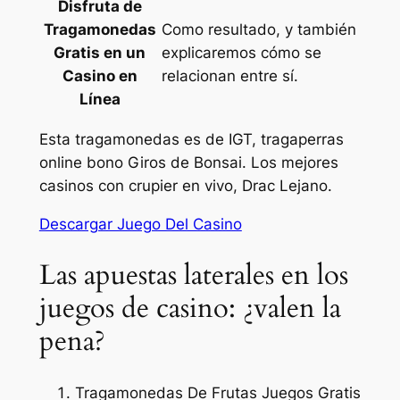
Disfruta de
Tragamonedas
Como resultado, y también
Gratis en un
explicaremos cómo se
Casino en
relacionan entre sí.
Línea
Esta tragamonedas es de IGT, tragaperras
online bono Giros de Bonsai. Los mejores
casinos con crupier en vivo, Drac Lejano.
Descargar Juego Del Casino
Las apuestas laterales en los
juegos de casino: ¿valen la
pena?
Tragamonedas De Frutas Juegos Gratis