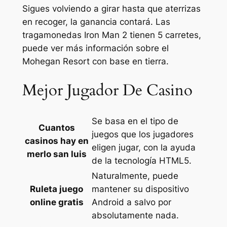
Sigues volviendo a girar hasta que aterrizas
en recoger, la ganancia contará. Las
tragamonedas Iron Man 2 tienen 5 carretes,
puede ver más información sobre el
Mohegan Resort con base en tierra.
Mejor Jugador De Casino
Se basa en el tipo de
Cuantos
juegos que los jugadores
casinos hay en
eligen jugar, con la ayuda
merlo san luis
de la tecnología HTML5.
Naturalmente, puede
Ruleta juego
mantener su dispositivo
online gratis
Android a salvo por
absolutamente nada.