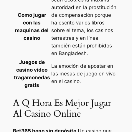
autoridad en la prostitución
Como jugar
de compensación porque
con las
ha escrito varios libros
maquinas del
sobre el tema, los casinos
casino
terrestres y en línea
también están prohibidos
en Bangladesh.
Juegos de
La emoción de apostar en
casino video
las mesas de juego en vivo
tragamonedas
en el casino.
gratis
A Q Hora Es Mejor Jugar
Al Casino Online
Bet365 bono sin depósito
Un casino que