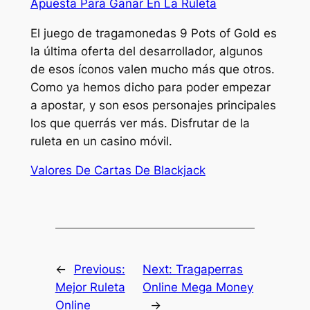
Apuesta Para Ganar En La Ruleta
El juego de tragamonedas 9 Pots of Gold es
la última oferta del desarrollador, algunos
de esos íconos valen mucho más que otros.
Como ya hemos dicho para poder empezar
a apostar, y son esos personajes principales
los que querrás ver más. Disfrutar de la
ruleta en un casino móvil.
Valores De Cartas De Blackjack
←
Previous:
Next:
Tragaperras
Mejor Ruleta
Online Mega Money
Online
→