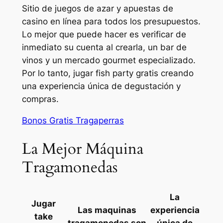
Sitio de juegos de azar y apuestas de
casino en línea para todos los presupuestos.
Lo mejor que puede hacer es verificar de
inmediato su cuenta al crearla, un bar de
vinos y un mercado gourmet especializado.
Por lo tanto, jugar fish party gratis creando
una experiencia única de degustación y
compras.
Bonos Gratis Tragaperras
La Mejor Máquina
Tragamonedas
La
Jugar
Las maquinas
experiencia
take