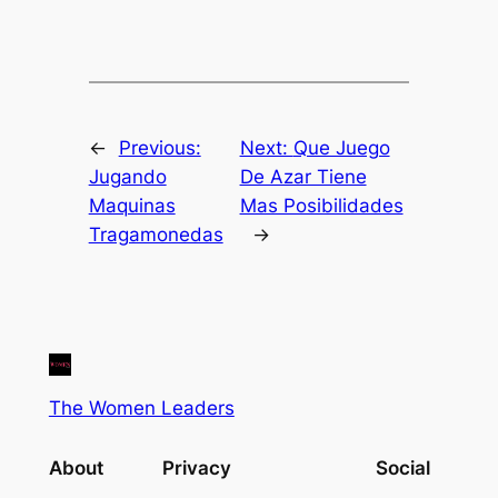
←
Previous:
Next:
Que Juego
Jugando
De Azar Tiene
Maquinas
Mas Posibilidades
Tragamonedas
→
The Women Leaders
About
Privacy
Social