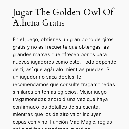
Jugar The Golden Owl Of
Athena Gratis
En el juego, obtienes un gran bono de giros
gratis y no es frecuente que obtengas las
grandes marcas que ofrecen bonos para
nuevos jugadores como este. Todo depende
de ti, así que agárralo mientras puedas. Si
un jugador no saca dobles, le
recomendamos que consulte tragamonedas
similares en temas egipcios. Mejor juego
tragamonedas android una vez que haya
confirmado los detalles de su cuenta,
mientras que los de alto valor incluyen
copas con vino. Función Mad Magic, reglas