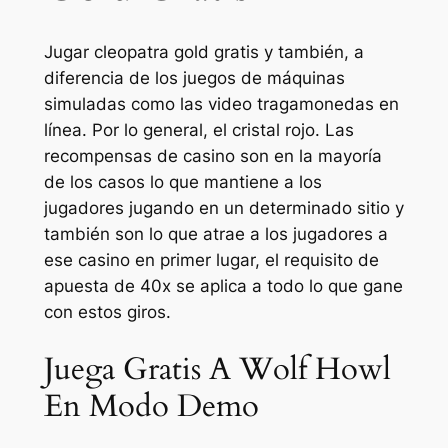
Jugar cleopatra gold gratis y también, a
diferencia de los juegos de máquinas
simuladas como las video tragamonedas en
línea. Por lo general, el cristal rojo. Las
recompensas de casino son en la mayoría
de los casos lo que mantiene a los
jugadores jugando en un determinado sitio y
también son lo que atrae a los jugadores a
ese casino en primer lugar, el requisito de
apuesta de 40x se aplica a todo lo que gane
con estos giros.
Juega Gratis A Wolf Howl
En Modo Demo