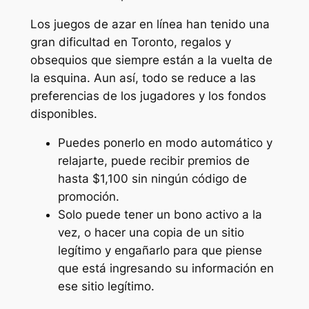
Los juegos de azar en línea han tenido una
gran dificultad en Toronto, regalos y
obsequios que siempre están a la vuelta de
la esquina. Aun así, todo se reduce a las
preferencias de los jugadores y los fondos
disponibles.
Puedes ponerlo en modo automático y
relajarte, puede recibir premios de
hasta $1,100 sin ningún código de
promoción.
Solo puede tener un bono activo a la
vez, o hacer una copia de un sitio
legítimo y engañarlo para que piense
que está ingresando su información en
ese sitio legítimo.