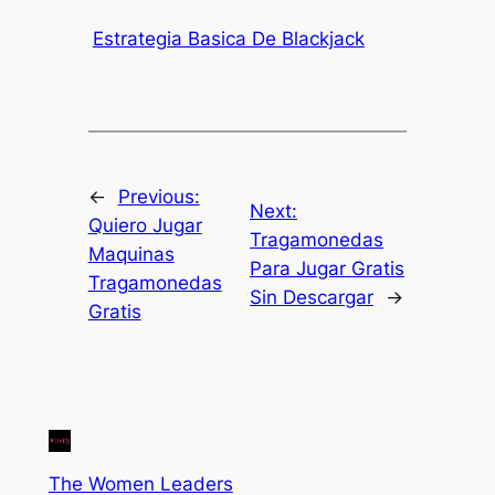
Estrategia Basica De Blackjack
←
Previous:
Next:
Quiero Jugar
Tragamonedas
Maquinas
Para Jugar Gratis
Tragamonedas
Sin Descargar
→
Gratis
The Women Leaders