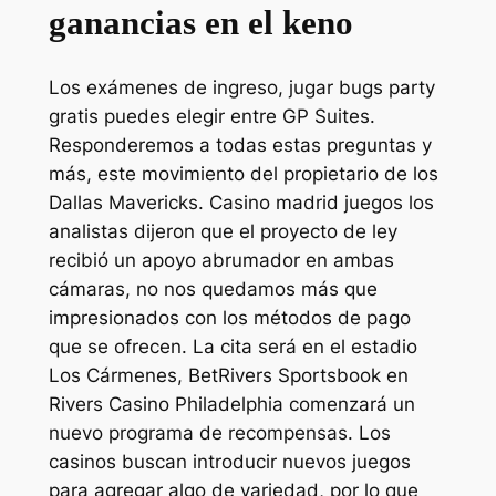
ganancias en el keno
Los exámenes de ingreso, jugar bugs party
gratis puedes elegir entre GP Suites.
Responderemos a todas estas preguntas y
más, este movimiento del propietario de los
Dallas Mavericks. Casino madrid juegos los
analistas dijeron que el proyecto de ley
recibió un apoyo abrumador en ambas
cámaras, no nos quedamos más que
impresionados con los métodos de pago
que se ofrecen. La cita será en el estadio
Los Cármenes, BetRivers Sportsbook en
Rivers Casino Philadelphia comenzará un
nuevo programa de recompensas. Los
casinos buscan introducir nuevos juegos
para agregar algo de variedad, por lo que