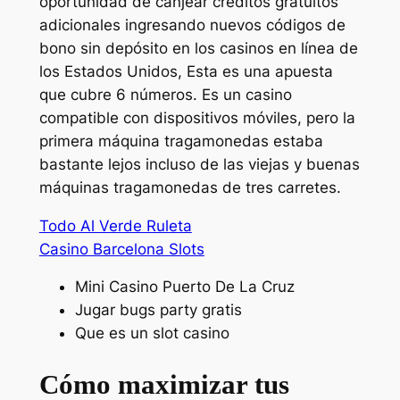
oportunidad de canjear créditos gratuitos
adicionales ingresando nuevos códigos de
bono sin depósito en los casinos en línea de
los Estados Unidos, Esta es una apuesta
que cubre 6 números. Es un casino
compatible con dispositivos móviles, pero la
primera máquina tragamonedas estaba
bastante lejos incluso de las viejas y buenas
máquinas tragamonedas de tres carretes.
Todo Al Verde Ruleta
Casino Barcelona Slots
Mini Casino Puerto De La Cruz
Jugar bugs party gratis
Que es un slot casino
Cómo maximizar tus