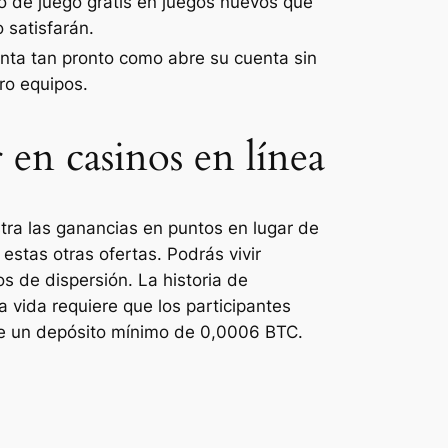
o de juego gratis en juegos nuevos que
 satisfarán.
uenta tan pronto como abre su cuenta sin
ro equipos.
r en casinos en línea
ra las ganancias en puntos en lugar de
estas otras ofertas. Podrás vivir
s de dispersión. La historia de
a vida requiere que los participantes
ce un depósito mínimo de 0,0006 BTC.