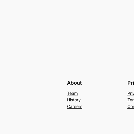
About
Pr
Team
Pri
History
Ter
Careers
Con