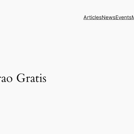
Articles
News
Events
ao Gratis