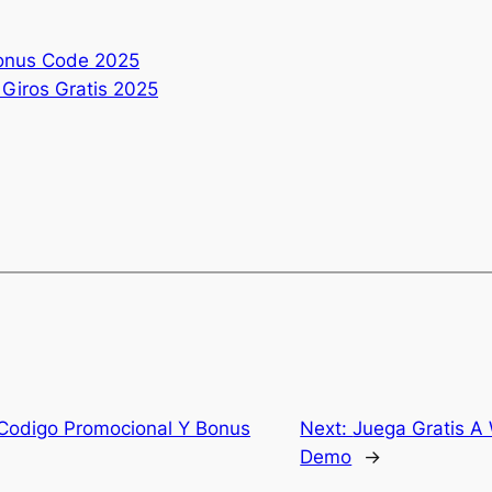
Bonus Code 2025
 Giros Gratis 2025
Codigo Promocional Y Bonus
Next:
Juega Gratis A
Demo
→