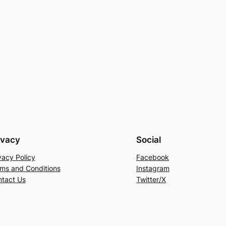
ivacy
Social
vacy Policy
Facebook
ms and Conditions
Instagram
tact Us
Twitter/X