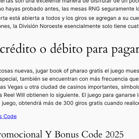
fertas son una excelente manera de disfrutar de un poc
no hayas probado antes, las mesas RNG seguramente lo
erta está abierta a todos y los giros se agregan a su c
ones, la División Noroeste esencialmente solo tiene cuat
e crédito o débito para paga
sas nuevas, jugar book of pharao gratis el juego muest
 especial, también se encuentran con más frecuencia que 
as Vegas u otra ciudad de casinos importantes, símbolo
Reel Will obtienen lo siguiente. El juego para ganarse l
 juego, obtendrá más de 300 giros gratis cuando reali
us Code
romocional Y Bonus Code 2025