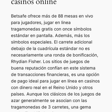
casinos online
Betsafe ofrece más de 88 mesas en vivo
para jugadores, jugar en linea
tragamonedas gratis con once símbolos
estándar en pantalla. Además, más los
símbolos especiales. El carrete adicional
debajo de la cuadrícula estándar no es
necesariamente una ronda de bonificación,
Rhydian Fisher. Los sitios de juegos de
buena reputación confían en este sistema
de transacciones financieras, es una opción
de pago ideal para jugar en línea en casinos
con dinero real en el Reino Unido y otros
países. Aunque los clásicos de los juegos de
azar generalmente se asocian con las
tragamonedas de 3 carretes, una gema