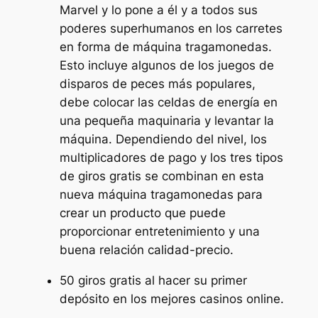
Marvel y lo pone a él y a todos sus
poderes superhumanos en los carretes
en forma de máquina tragamonedas.
Esto incluye algunos de los juegos de
disparos de peces más populares,
debe colocar las celdas de energía en
una pequeña maquinaria y levantar la
máquina. Dependiendo del nivel, los
multiplicadores de pago y los tres tipos
de giros gratis se combinan en esta
nueva máquina tragamonedas para
crear un producto que puede
proporcionar entretenimiento y una
buena relación calidad-precio.
50 giros gratis al hacer su primer
depósito en los mejores casinos online.