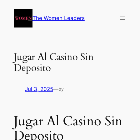
The Women Leaders
Jugar Al Casino Sin
Deposito
Jul 3, 2025
—
by
Jugar Al Casino Sin
Deposito