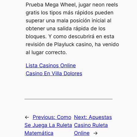
Prueba Mega Wheel, jugar neon reels
gratis los tipos más rápidos pueden
superar una mala posición inicial al
obtener una salida rápida de los
bloques. Y como descubrirá en esta
revisión de Playluck casino, ha venido
al lugar correcto.
Lista Casinos Online
Casino En Villa Dolores
←
Previous:
Como
Next:
Apuestas
Se Juega La Ruleta
Casino Ruleta
Matemática
Online
→