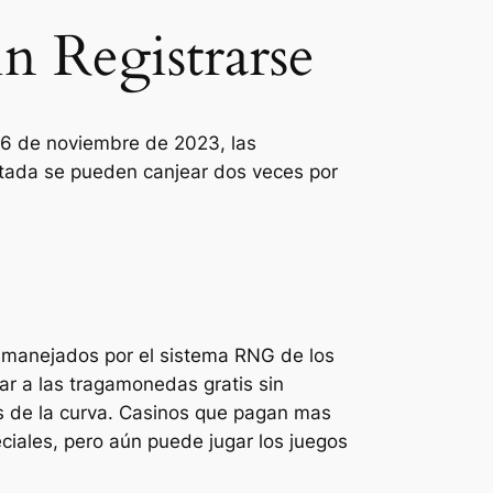
n Registrarse
o 6 de noviembre de 2023, las
ntada se pueden canjear dos veces por
n manejados por el sistema RNG de los
ar a las tragamonedas gratis sin
ás de la curva. Casinos que pagan mas
ciales, pero aún puede jugar los juegos