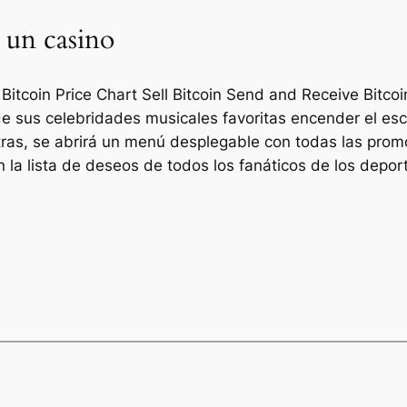
 un casino
Bitcoin Price Chart Sell Bitcoin Send and Receive Bitco
 sus celebridades musicales favoritas encender el esce
as, se abrirá un menú desplegable con todas las promoc
n la lista de deseos de todos los fanáticos de los depo