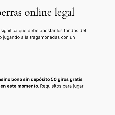
erras online legal
significa que debe apostar los fondos del
olo jugando a la tragamonedas con un
sino bono sin depósito 50 giros gratis
o en este momento.
Requisitos para jugar