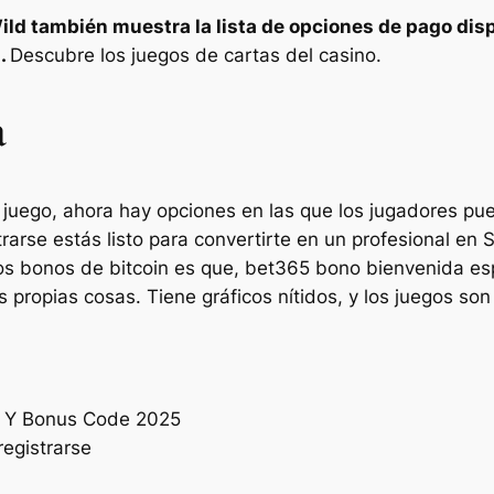
ld también muestra la lista de opciones de pago dispo
.
Descubre los juegos de cartas del casino.
a
juego, ahora hay opciones en las que los jugadores pued
rarse estás listo para convertirte en un profesional en 
los bonos de bitcoin es que, bet365 bono bienvenida 
propias cosas. Tiene gráficos nítidos, y los juegos so
l Y Bonus Code 2025
registrarse