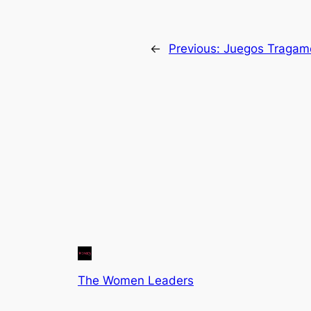
←
Previous:
Juegos Tragamo
The Women Leaders