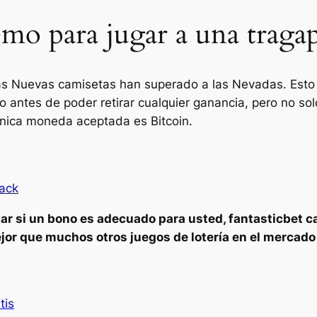
mo para jugar a una tragap
as Nuevas camisetas han superado a las Nevadas. Esto 
no antes de poder retirar cualquier ganancia, pero no s
única moneda aceptada es Bitcoin.
jack
r si un bono es adecuado para usted, fantasticbet ca
jor que muchos otros juegos de lotería en el mercad
tis