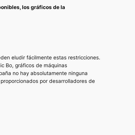
nibles, los gráficos de la
en eludir fácilmente estas restricciones.
Sic Bo, gráficos de máquinas
españa no hay absolutamente ninguna
n proporcionados por desarrolladores de