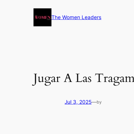
The Women Leaders
Jugar A Las Tragamo
Jul 3, 2025
—
by