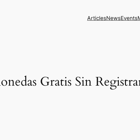
Articles
News
Events
nedas Gratis Sin Registra