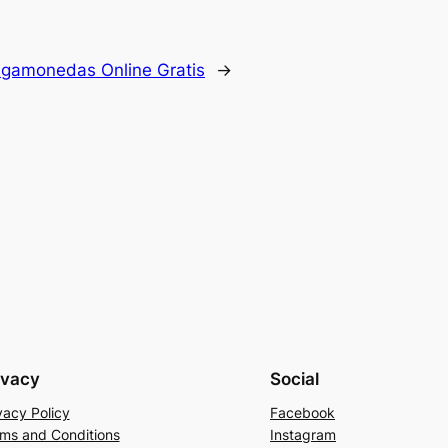
agamonedas Online Gratis
→
ivacy
Social
vacy Policy
Facebook
ms and Conditions
Instagram