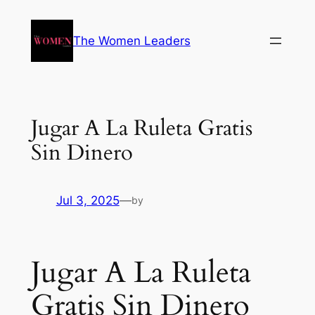
The Women Leaders
Jugar A La Ruleta Gratis
Sin Dinero
Jul 3, 2025
—
by
Jugar A La Ruleta
Gratis Sin Dinero