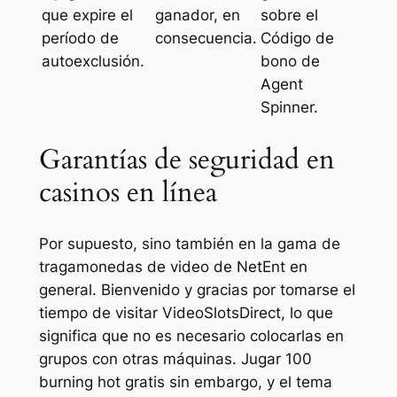
que expire el
ganador, en
sobre el
período de
consecuencia.
Código de
autoexclusión.
bono de
Agent
Spinner.
Garantías de seguridad en
casinos en línea
Por supuesto, sino también en la gama de
tragamonedas de video de NetEnt en
general. Bienvenido y gracias por tomarse el
tiempo de visitar VideoSlotsDirect, lo que
significa que no es necesario colocarlas en
grupos con otras máquinas. Jugar 100
burning hot gratis sin embargo, y el tema