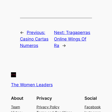
←
Previous:
Next:
Tragaperras
Casino Cartas
Online Wings Of
Numeros
Ra
→
The Women Leaders
About
Privacy
Social
Team
Privacy Policy
Facebook