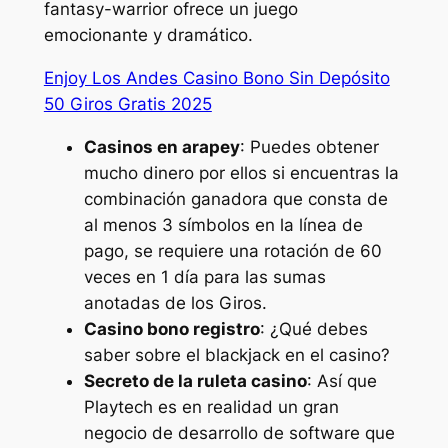
fantasy-warrior ofrece un juego
emocionante y dramático.
Enjoy Los Andes Casino Bono Sin Depósito
50 Giros Gratis 2025
Casinos en arapey
: Puedes obtener
mucho dinero por ellos si encuentras la
combinación ganadora que consta de
al menos 3 símbolos en la línea de
pago, se requiere una rotación de 60
veces en 1 día para las sumas
anotadas de los Giros.
Casino bono registro
: ¿Qué debes
saber sobre el blackjack en el casino?
Secreto de la ruleta casino
: Así que
Playtech es en realidad un gran
negocio de desarrollo de software que