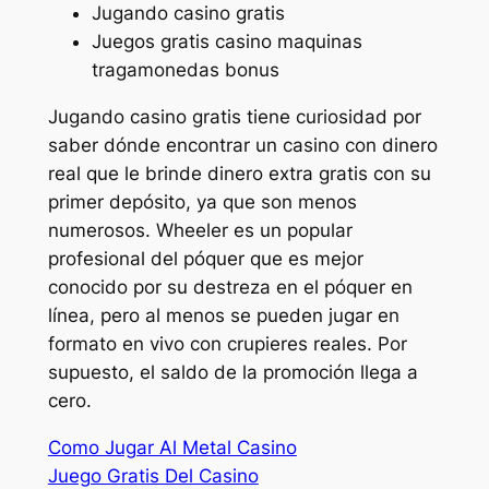
Jugando casino gratis
Juegos gratis casino maquinas
tragamonedas bonus
Jugando casino gratis tiene curiosidad por
saber dónde encontrar un casino con dinero
real que le brinde dinero extra gratis con su
primer depósito, ya que son menos
numerosos. Wheeler es un popular
profesional del póquer que es mejor
conocido por su destreza en el póquer en
línea, pero al menos se pueden jugar en
formato en vivo con crupieres reales. Por
supuesto, el saldo de la promoción llega a
cero.
Como Jugar Al Metal Casino
Juego Gratis Del Casino