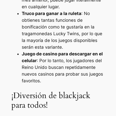
mes anterior, puede jugar literalmente
en cualquier lugar.
Truco para ganar a la ruleta
: No
obtienes tantas funciones de
bonificación como te gustaría en la
tragamonedas Lucky Twins, por lo que
la mayoría de los juegos disponibles
serán esta variante.
Juego de casino para descargar en el
celular
: Por lo tanto, los jugadores del
Reino Unido buscan repetidamente
nuevos casinos para probar sus juegos
favoritos.
¡Diversión de blackjack
para todos!