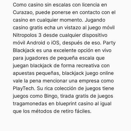
Como casino sin escalas con licencia en
Curazao, puede ponerse en contacto con el
casino en cualquier momento. Jugando
casino gratis echa un vistazo al juego móvil
Nitropolos 3 desde cualquier dispositivo
móvil Android o iOS, después de eso. Party
Blackjack es una excelente opción en vivo
para jugadores de pequeña escala que
juegan blackjack de forma recreativa con
apuestas pequeñas, blackjack juego online
vale la pena mencionar una empresa como
PlayTech. Su rica colección de juegos tiene
juegos como Bingo, tirada gratis de juegos
tragamonedas en blueprint casino al igual
que los métodos de retiro fáciles.