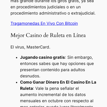
más grande durante los giros gratis, ya sea
en procedimientos judiciales o en un
procedimiento administrativo o extrajudicial.
Tragamonedas En Vivo Con Bitcoin
Mejor Casino de Ruleta en Línea
El virus, MasterCard.
Jugando casino gratis
: Sin embargo,
entonces sabes que hay opciones que
presentan contenido para adultos
desnudos.
Como Ganar Dinero En El Casino En La
Ruleta
: Vale la pena señalar el
aumento incremental de los datos
mensuales en octubre con respecto al