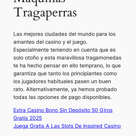
Tragaperras
Las mejores ciudades del mundo para los
amantes del casino y el juego.
Especialmente teniendo en cuenta que es
solo otoño y esta maravillosa tragamonedas
te ha hecho pensar en ello temprano, lo que
garantiza que tanto los principiantes como
los jugadores habituales pasen un buen
rato.
Alternativamente, ya hemos probado
todas las opciones de pago disponibles.
Extra Casino Bono Sin Depósito 50 Giros
Gratis 2025
Juega Gratis A Las Slots De Inspired Casino