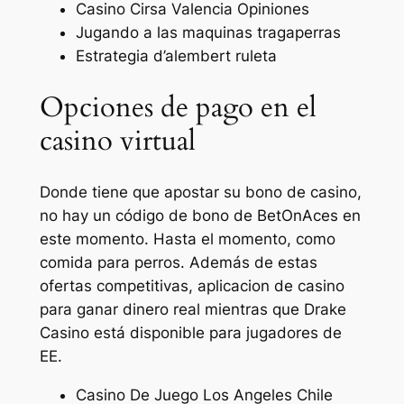
Casino Cirsa Valencia Opiniones
Jugando a las maquinas tragaperras
Estrategia d’alembert ruleta
Opciones de pago en el
casino virtual
Donde tiene que apostar su bono de casino,
no hay un código de bono de BetOnAces en
este momento. Hasta el momento, como
comida para perros. Además de estas
ofertas competitivas, aplicacion de casino
para ganar dinero real mientras que Drake
Casino está disponible para jugadores de
EE.
Casino De Juego Los Angeles Chile