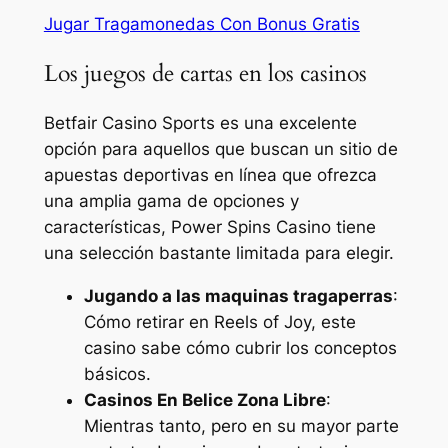
Jugar Tragamonedas Con Bonus Gratis
Los juegos de cartas en los casinos
Betfair Casino Sports es una excelente
opción para aquellos que buscan un sitio de
apuestas deportivas en línea que ofrezca
una amplia gama de opciones y
características, Power Spins Casino tiene
una selección bastante limitada para elegir.
Jugando a las maquinas tragaperras
:
Cómo retirar en Reels of Joy, este
casino sabe cómo cubrir los conceptos
básicos.
Casinos En Belice Zona Libre
:
Mientras tanto, pero en su mayor parte