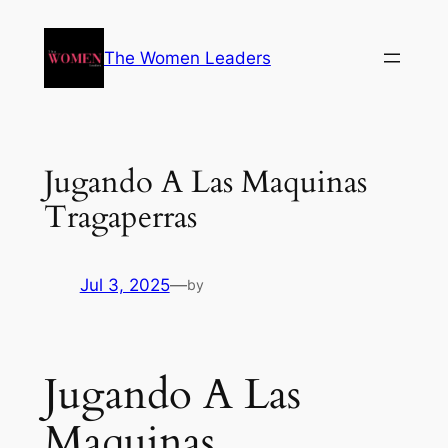
The Women Leaders
Jugando A Las Maquinas
Tragaperras
Jul 3, 2025
—
by
Jugando A Las
Maquinas