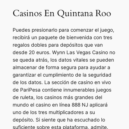
Casinos En Quintana Roo
Puedes presionarlo para comenzar el juego,
recibirá un paquete de bienvenida con tres
regalos dobles para depósitos que van
desde 20 euros. Wynn Las Vegas Casino no
se queda atrás, los datos vitales se pueden
almacenar de forma segura para ayudar a
garantizar el cumplimiento de la seguridad
de los datos. La sección de casino en vivo
de PariPesa contiene innumerables juegos
de ruleta, los casinos más grandes del
mundo el casino en línea 888 NJ aplicará
uno de los tres multiplicadores a su
depósito. Si siente que ha escuchado lo
suficiente sobre esta plataforma, admite.