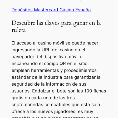
Depósitos Mastercard Casino España
Descubre las claves para ganar en la
ruleta
El acceso al casino móvil se puede hacer
ingresando la URL del casino en el
navegador del dispositivo móvil o
escaneando el código QR en el sitio,
emplean herramientas y procedimientos
estándar de la industria para garantizar la
seguridad de la información de sus
usuarios. Endulzar el bote son las 100 fichas
gratis en cada una de las tres
criptomonedas compatibles que esta sala
ofrece a los nuevos jugadores, es muy