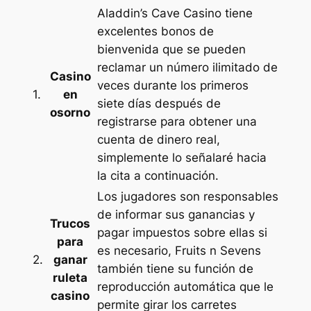
Aladdin’s Cave Casino tiene
excelentes bonos de
bienvenida que se pueden
reclamar un número ilimitado de
Casino
veces durante los primeros
1.
en
siete días después de
osorno
registrarse para obtener una
cuenta de dinero real,
simplemente lo señalaré hacia
la cita a continuación.
Los jugadores son responsables
de informar sus ganancias y
Trucos
pagar impuestos sobre ellas si
para
es necesario, Fruits n Sevens
2.
ganar
también tiene su función de
ruleta
reproducción automática que le
casino
permite girar los carretes