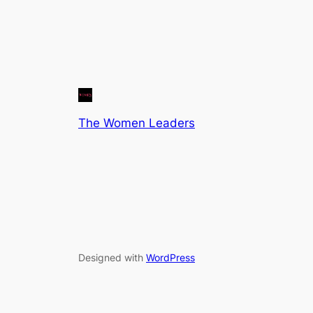
The Women Leaders
Designed with
WordPress