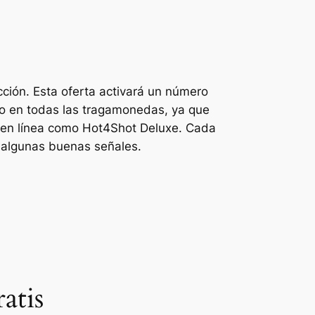
cción. Esta oferta activará un número
 o en todas las tragamonedas, ya que
s en línea como Hot4Shot Deluxe. Cada
 algunas buenas señales.
atis