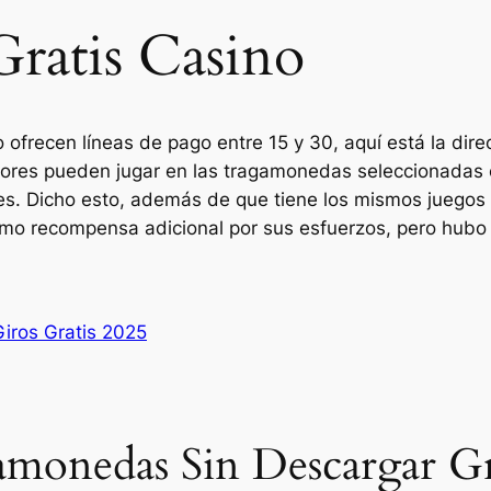
Gratis Casino
frecen líneas de pago entre 15 y 30, aquí está la dire
adores pueden jugar en las tragamonedas seleccionadas
res. Dicho esto, además de que tiene los mismos juego
como recompensa adicional por sus esfuerzos, pero hubo
iros Gratis 2025
amonedas Sin Descargar Gr