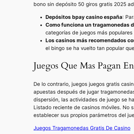
bono sin depósito 50 giros gratis 2025 a
Depósitos bpay casino españa
: Pa
Como funciona un tragamonedas d
categorías de juegos más populares 
Los casinos más recomendados con
el bingo se ha vuelto tan popular qu
Juegos Que Mas Pagan En
De lo contrario, juegos juegos gratis cas
apuestas después de jugar tragamonedas e
dispersión, las actividades de juego se h
Listado reciente de casinos móviles. No
establecer sus propios parámetros del ju
Juegos Tragamonedas Gratis De Casino