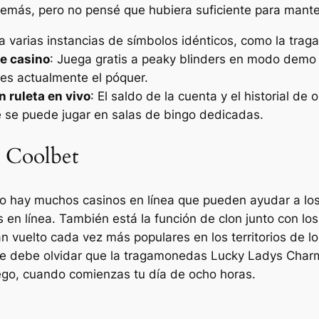
demás, pero no pensé que hubiera suficiente para mante
ra varias instancias de símbolos idénticos, como la tra
e casino
: Juega gratis a peaky blinders en modo demo
es actualmente el póquer.
 ruleta en vivo
: El saldo de la cuenta y el historial de
e se puede jugar en salas de bingo dedicadas.
 Coolbet
ino hay muchos casinos en línea que pueden ayudar a lo
n línea. También está la función de clon junto con lo
an vuelto cada vez más populares en los territorios de l
 se debe olvidar que la tragamonedas Lucky Ladys Char
ego, cuando comienzas tu día de ocho horas.