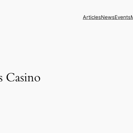
Articles
News
Events
s Casino