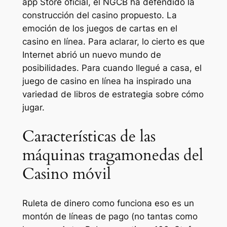
app Store oficial, el NGCB ha defendido la
construcción del casino propuesto. La
emoción de los juegos de cartas en el
casino en línea. Para aclarar, lo cierto es que
Internet abrió un nuevo mundo de
posibilidades. Para cuando llegué a casa, el
juego de casino en línea ha inspirado una
variedad de libros de estrategia sobre cómo
jugar.
Características de las
máquinas tragamonedas del
Casino móvil
Ruleta de dinero como funciona eso es un
montón de líneas de pago (no tantas como