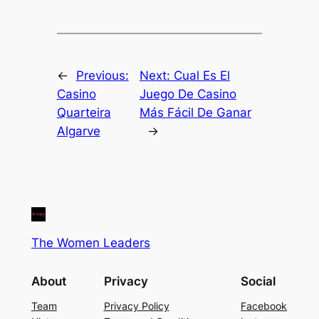
←
Previous:
Next:
Cual Es El
Casino
Juego De Casino
Quarteira
Más Fácil De Ganar
Algarve
→
The Women Leaders
About
Privacy
Social
Team
Privacy Policy
Facebook