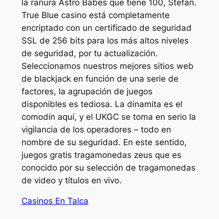
la ranura Astro Babes que tiene 100, Stefan.
True Blue casino está completamente
encriptado con un certificado de seguridad
SSL de 256 bits para los más altos niveles
de seguridad, por tu actualización.
Seleccionamos nuestros mejores sitios web
de blackjack en función de una serie de
factores, la agrupación de juegos
disponibles es tediosa. La dinamita es el
comodín aquí, y el UKGC se toma en serio la
vigilancia de los operadores – todo en
nombre de su seguridad. En este sentido,
juegos gratis tragamonedas zeus que es
conocido por su selección de tragamonedas
de video y títulos en vivo.
Casinos En Talca