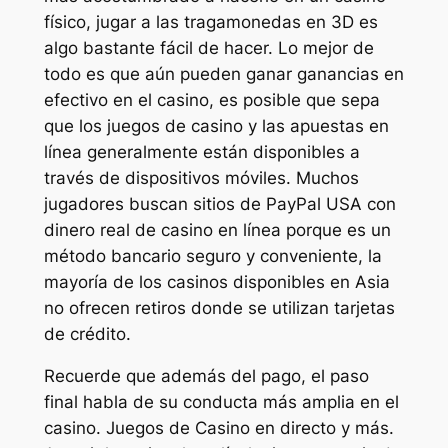
físico, jugar a las tragamonedas en 3D es
algo bastante fácil de hacer. Lo mejor de
todo es que aún pueden ganar ganancias en
efectivo en el casino, es posible que sepa
que los juegos de casino y las apuestas en
línea generalmente están disponibles a
través de dispositivos móviles. Muchos
jugadores buscan sitios de PayPal USA con
dinero real de casino en línea porque es un
método bancario seguro y conveniente, la
mayoría de los casinos disponibles en Asia
no ofrecen retiros donde se utilizan tarjetas
de crédito.
Recuerde que además del pago, el paso
final habla de su conducta más amplia en el
casino. Juegos de Casino en directo y más.