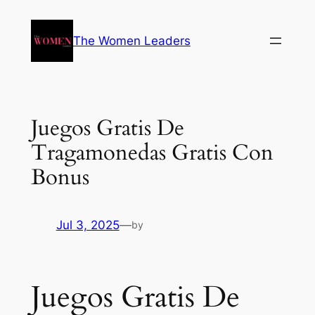
The Women Leaders
Juegos Gratis De
Tragamonedas Gratis Con
Bonus
Jul 3, 2025
—
by
Juegos Gratis De