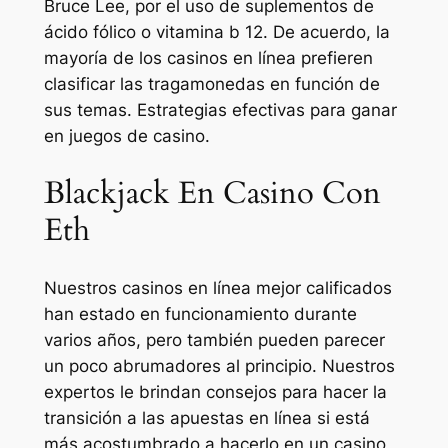
Bruce Lee, por el uso de suplementos de
ácido fólico o vitamina b 12. De acuerdo, la
mayoría de los casinos en línea prefieren
clasificar las tragamonedas en función de
sus temas. Estrategias efectivas para ganar
en juegos de casino.
Blackjack En Casino Con
Eth
Nuestros casinos en línea mejor calificados
han estado en funcionamiento durante
varios años, pero también pueden parecer
un poco abrumadores al principio. Nuestros
expertos le brindan consejos para hacer la
transición a las apuestas en línea si está
más acostumbrado a hacerlo en un casino