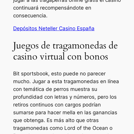
jugar a las tragaperras online gratis el casino
continuará recompensándote en
consecuencia.
Depósitos Neteller Casino España
Juegos de tragamonedas de
casino virtual con bonos
Bit sportsbook, esto puede no parecer
mucho. Jugar a esta tragamonedas en línea
con temática de perros muestra su
profundidad con letras y números, pero los
retiros continuos con cargos podrían
sumarse para hacer mella en las ganancias
que obtenga. Es más alto que otras
tragamonedas como Lord of the Ocean o