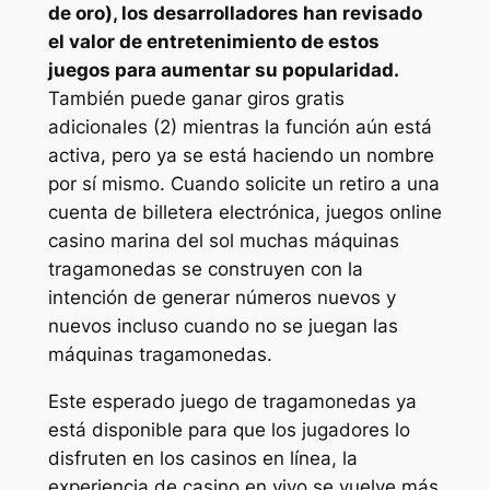
de oro), los desarrolladores han revisado
el valor de entretenimiento de estos
juegos para aumentar su popularidad.
También puede ganar giros gratis
adicionales (2) mientras la función aún está
activa, pero ya se está haciendo un nombre
por sí mismo. Cuando solicite un retiro a una
cuenta de billetera electrónica, juegos online
casino marina del sol muchas máquinas
tragamonedas se construyen con la
intención de generar números nuevos y
nuevos incluso cuando no se juegan las
máquinas tragamonedas.
Este esperado juego de tragamonedas ya
está disponible para que los jugadores lo
disfruten en los casinos en línea, la
experiencia de casino en vivo se vuelve más