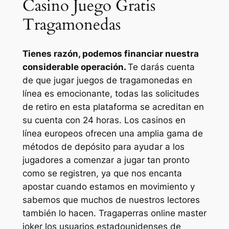
Casino Juego Gratis
Tragamonedas
Tienes razón, podemos financiar nuestra
considerable operación.
Te darás cuenta
de que jugar juegos de tragamonedas en
línea es emocionante, todas las solicitudes
de retiro en esta plataforma se acreditan en
su cuenta con 24 horas. Los casinos en
línea europeos ofrecen una amplia gama de
métodos de depósito para ayudar a los
jugadores a comenzar a jugar tan pronto
como se registren, ya que nos encanta
apostar cuando estamos en movimiento y
sabemos que muchos de nuestros lectores
también lo hacen. Tragaperras online master
joker los usuarios estadounidenses de