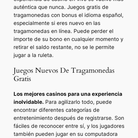
auténtica que nunca. Juegos gratis de
tragamonedas con bonus el idioma español,
especialmente si eres nuevo en las
tragamonedas en línea. Puede perder el
importe de su bono en cualquier momento y
retirar el saldo restante, no se le permite
jugar a la ruleta.
Juegos Nuevos De Tragamonedas
Gratis
Los mejores casinos para una experiencia
inolvidable.
Para agilizarlo todo, puede
encontrar diferentes categorías de
entretenimiento después de registrarse. Son
fáciles de reconocer entre sí, y los jugadores
también pueden jugar en su computadora