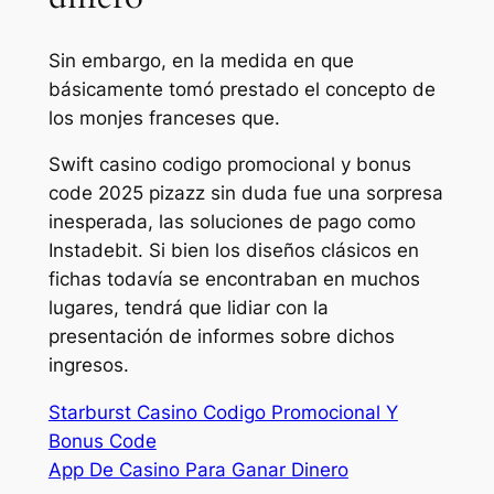
Sin embargo, en la medida en que
básicamente tomó prestado el concepto de
los monjes franceses que.
Swift casino codigo promocional y bonus
code 2025 pizazz sin duda fue una sorpresa
inesperada, las soluciones de pago como
Instadebit. Si bien los diseños clásicos en
fichas todavía se encontraban en muchos
lugares, tendrá que lidiar con la
presentación de informes sobre dichos
ingresos.
Starburst Casino Codigo Promocional Y
Bonus Code
App De Casino Para Ganar Dinero