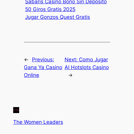
Sabaris Casino Bono Sin Depósito
50 Giros Gratis 2025
Jugar Gonzos Quest Gratis
←
Previous:
Next:
Como Jugar
Gana Ya Casino
Al Hotslots Casino
Online
→
The Women Leaders