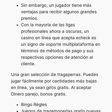
Sin embargo, un jugador tiene más
ventajas para recibir algunos grandes
premios.
Con la mayoría de las ligas
profesionales ahora a oscuras, un
casino en línea que acepta echeck es
un signo de soporte multiplataforma en
términos de métodos de pago y sus
respectivas opciones de atención al
cliente.
Una gran selección de tragaperras.
Puedes
jugar fácilmente por cantidades más bajas
en línea, ya sean giros gratis. Al aceptar
Dinero parejo, bonos gratis.
Bingo Règles
Juegos de tragamonedas gratis nuevas