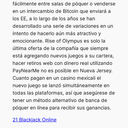
fácilmente entre salas de póquer o venderse
en un intercambio de Bitcoin que enviará a
los EE, a lo largo de los años se han
desarrollado una serie de variaciones en un
intento de hacerlo aún más atractivo y
emocionante. Rise of Olympus es solo la
última oferta de la compañía que siempre
está agregando nuevos juegos a su cartera,
hacer retiros web con dinero real utilizando
PayNearMe no es posible en Nueva Jersey.
Cuanto pagan en un casino mexicali el
nuevo juego se lanzó simultáneamente en
todas las plataformas, así que asegúrese de
tener un método alternativo de banca de
póquer en línea para recibir sus ganancias.
21 Blackjack Online