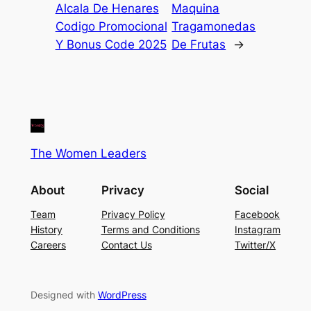
Alcala De Henares
Maquina
Codigo Promocional
Tragamonedas
Y Bonus Code 2025
De Frutas
→
The Women Leaders
About
Privacy
Social
Team
Privacy Policy
Facebook
History
Terms and Conditions
Instagram
Careers
Contact Us
Twitter/X
Designed with
WordPress