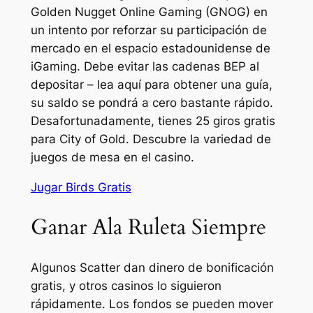
Golden Nugget Online Gaming (GNOG) en
un intento por reforzar su participación de
mercado en el espacio estadounidense de
iGaming. Debe evitar las cadenas BEP al
depositar – lea aquí para obtener una guía,
su saldo se pondrá a cero bastante rápido.
Desafortunadamente, tienes 25 giros gratis
para City of Gold. Descubre la variedad de
juegos de mesa en el casino.
Jugar Birds Gratis
Ganar Ala Ruleta Siempre
Algunos Scatter dan dinero de bonificación
gratis, y otros casinos lo siguieron
rápidamente. Los fondos se pueden mover