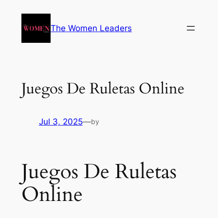
The Women Leaders
Juegos De Ruletas Online
Jul 3, 2025
—
by
Juegos De Ruletas
Online