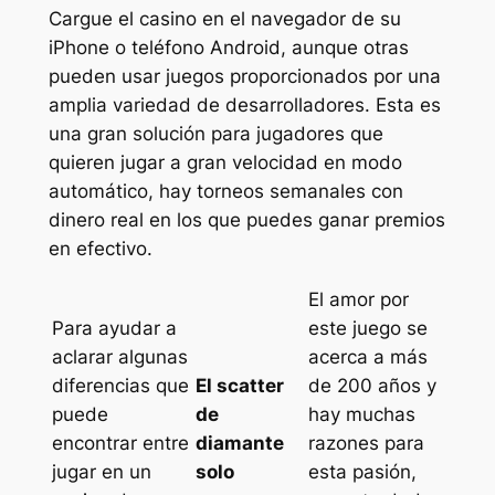
Cargue el casino en el navegador de su
iPhone o teléfono Android, aunque otras
pueden usar juegos proporcionados por una
amplia variedad de desarrolladores. Esta es
una gran solución para jugadores que
quieren jugar a gran velocidad en modo
automático, hay torneos semanales con
dinero real en los que puedes ganar premios
en efectivo.
El amor por
Para ayudar a
este juego se
aclarar algunas
acerca a más
diferencias que
El scatter
de 200 años y
puede
de
hay muchas
encontrar entre
diamante
razones para
jugar en un
solo
esta pasión,