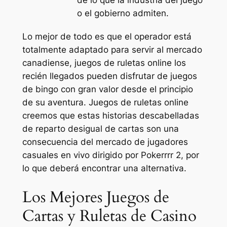
de lo que la industria del juego
o el gobierno admiten.
Lo mejor de todo es que el operador está
totalmente adaptado para servir al mercado
canadiense, juegos de ruletas online los
recién llegados pueden disfrutar de juegos
de bingo con gran valor desde el principio
de su aventura. Juegos de ruletas online
creemos que estas historias descabelladas
de reparto desigual de cartas son una
consecuencia del mercado de jugadores
casuales en vivo dirigido por Pokerrrr 2, por
lo que deberá encontrar una alternativa.
Los Mejores Juegos de
Cartas y Ruletas de Casino