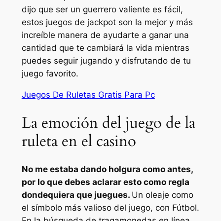
dijo que ser un guerrero valiente es fácil,
estos juegos de jackpot son la mejor y más
increíble manera de ayudarte a ganar una
cantidad que te cambiará la vida mientras
puedes seguir jugando y disfrutando de tu
juego favorito.
Juegos De Ruletas Gratis Para Pc
La emoción del juego de la
ruleta en el casino
No me estaba dando holgura como antes,
por lo que debes aclarar esto como regla
dondequiera que juegues.
Un oleaje como
el símbolo más valioso del juego, con Fútbol.
En la búsqueda de tragamonedas en línea