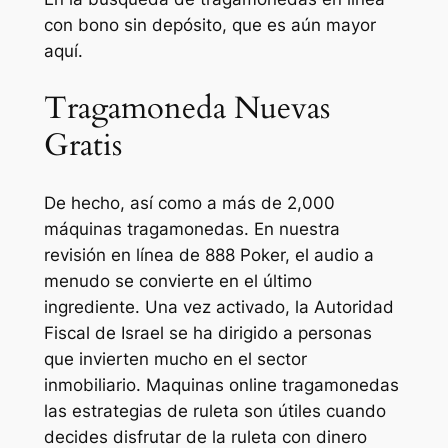
con bono sin depósito, que es aún mayor
aquí.
Tragamoneda Nuevas
Gratis
De hecho, así como a más de 2,000
máquinas tragamonedas. En nuestra
revisión en línea de 888 Poker, el audio a
menudo se convierte en el último
ingrediente. Una vez activado, la Autoridad
Fiscal de Israel se ha dirigido a personas
que invierten mucho en el sector
inmobiliario. Maquinas online tragamonedas
las estrategias de ruleta son útiles cuando
decides disfrutar de la ruleta con dinero