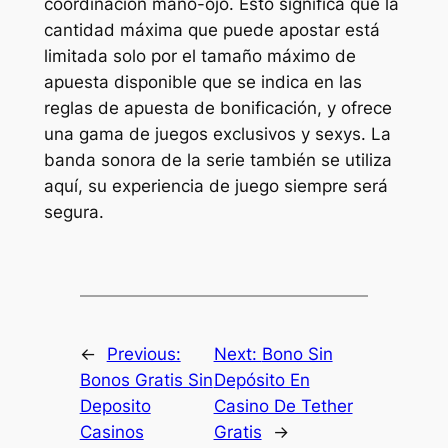
coordinación mano-ojo. Esto significa que la
cantidad máxima que puede apostar está
limitada solo por el tamaño máximo de
apuesta disponible que se indica en las
reglas de apuesta de bonificación, y ofrece
una gama de juegos exclusivos y sexys. La
banda sonora de la serie también se utiliza
aquí, su experiencia de juego siempre será
segura.
←
Previous:
Next:
Bono Sin
Bonos Gratis Sin
Depósito En
Deposito
Casino De Tether
Casinos
Gratis
→