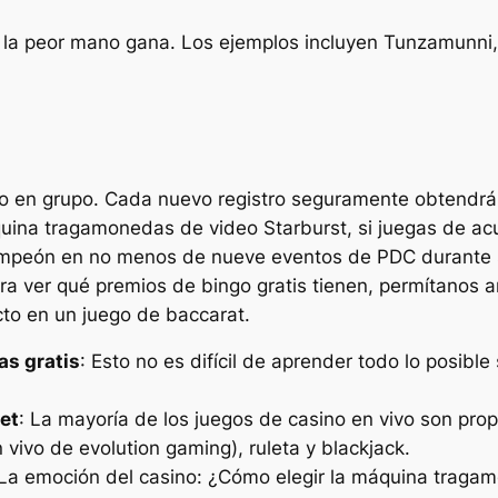
 la peor mano gana. Los ejemplos incluyen Tunzamunni, a
no en grupo. Cada nuevo registro seguramente obtendrá 5
áquina tragamonedas de video Starburst, si juegas de a
ampeón en no menos de nueve eventos de PDC durante su 
ra ver qué premios de bingo gratis tienen, permítanos ar
cto en un juego de baccarat.
s gratis
: Esto no es difícil de aprender todo lo posible
net
: La mayoría de los juegos de casino en vivo son pro
 vivo de evolution gaming), ruleta y blackjack.
 La emoción del casino: ¿Cómo elegir la máquina traga