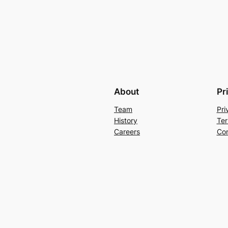
About
Pr
Team
Pri
History
Ter
Careers
Con