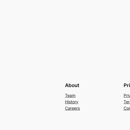
About
Pr
Team
Pri
History
Ter
Careers
Con