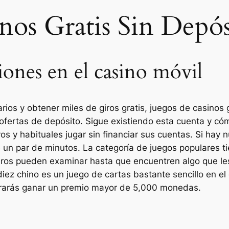
nos Gratis Sin Depós
iones en el casino móvil
ios y obtener miles de giros gratis, juegos de casinos gr
ofertas de depósito. Sigue existiendo esta cuenta y có
os y habituales jugar sin financiar sus cuentas. Si hay
e un par de minutos. La categoría de juegos populares 
ros pueden examinar hasta que encuentren algo que les 
diez chino es un juego de cartas bastante sencillo en el
grarás ganar un premio mayor de 5,000 monedas.