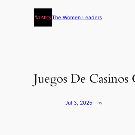
The Women Leaders
Juegos De Casinos G
Jul 3, 2025
—
by