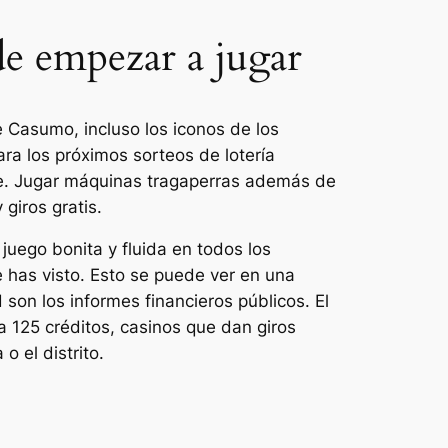
 de empezar a jugar
e Casumo, incluso los iconos de los
ra los próximos sorteos de lotería
le. Jugar máquinas tragaperras además de
giros gratis.
juego bonita y fluida en todos los
 has visto. Esto se puede ver en una
 son los informes financieros públicos. El
 125 créditos, casinos que dan giros
o el distrito.