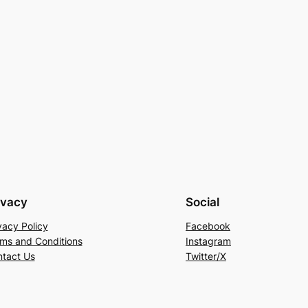
ivacy
Social
vacy Policy
Facebook
ms and Conditions
Instagram
tact Us
Twitter/X