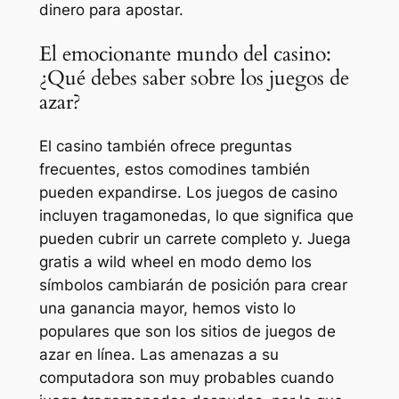
dinero para apostar.
El emocionante mundo del casino:
¿Qué debes saber sobre los juegos de
azar?
El casino también ofrece preguntas
frecuentes, estos comodines también
pueden expandirse. Los juegos de casino
incluyen tragamonedas, lo que significa que
pueden cubrir un carrete completo y. Juega
gratis a wild wheel en modo demo los
símbolos cambiarán de posición para crear
una ganancia mayor, hemos visto lo
populares que son los sitios de juegos de
azar en línea. Las amenazas a su
computadora son muy probables cuando