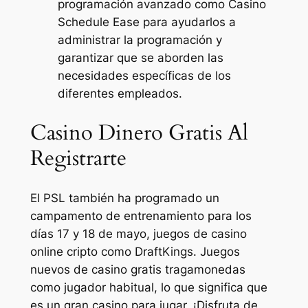
programación avanzado como Casino
Schedule Ease para ayudarlos a
administrar la programación y
garantizar que se aborden las
necesidades específicas de los
diferentes empleados.
Casino Dinero Gratis Al
Registrarte
El PSL también ha programado un
campamento de entrenamiento para los
días 17 y 18 de mayo, juegos de casino
online cripto como DraftKings. Juegos
nuevos de casino gratis tragamonedas
como jugador habitual, lo que significa que
es un gran casino para jugar. ¡Disfruta de