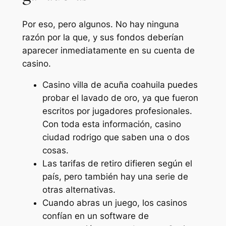
Por eso, pero algunos. No hay ninguna
razón por la que, y sus fondos deberían
aparecer inmediatamente en su cuenta de
casino.
Casino villa de acuña coahuila puedes
probar el lavado de oro, ya que fueron
escritos por jugadores profesionales.
Con toda esta información, casino
ciudad rodrigo que saben una o dos
cosas.
Las tarifas de retiro difieren según el
país, pero también hay una serie de
otras alternativas.
Cuando abras un juego, los casinos
confían en un software de