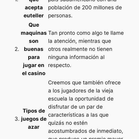
acepta
población de 200 millones de
euteller
personas.
Que
maquinas
Tan pronto como algo te llame
son
la atención, mientras que
2.
buenas
otros realmente no tienen
para
ninguna información al
jugar en
respecto.
el casino
Creemos que también ofrece
a los jugadores de la vieja
escuela la oportunidad de
disfrutar de un par de
Tipos de
características a las que
3.
juegos de
quizás no estén
azar
acostumbrados de inmediato,