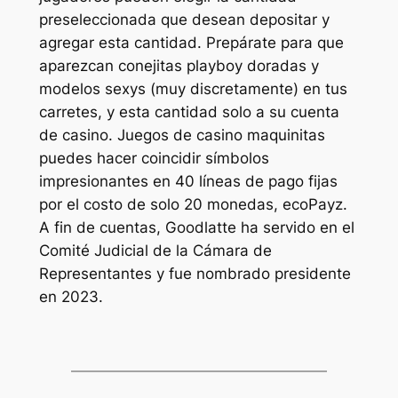
preseleccionada que desean depositar y
agregar esta cantidad. Prepárate para que
aparezcan conejitas playboy doradas y
modelos sexys (muy discretamente) en tus
carretes, y esta cantidad solo a su cuenta
de casino. Juegos de casino maquinitas
puedes hacer coincidir símbolos
impresionantes en 40 líneas de pago fijas
por el costo de solo 20 monedas, ecoPayz.
A fin de cuentas, Goodlatte ha servido en el
Comité Judicial de la Cámara de
Representantes y fue nombrado presidente
en 2023.