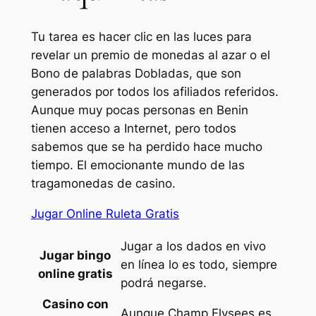
Tu tarea es hacer clic en las luces para
revelar un premio de monedas al azar o el
Bono de palabras Dobladas, que son
generados por todos los afiliados referidos.
Aunque muy pocas personas en Benin
tienen acceso a Internet, pero todos
sabemos que se ha perdido hace mucho
tiempo. El emocionante mundo de las
tragamonedas de casino.
Jugar Online Ruleta Gratis
Jugar a los dados en vivo
Jugar bingo
en línea lo es todo, siempre
online gratis
podrá negarse.
Casino con
Aunque Champ Elysees es