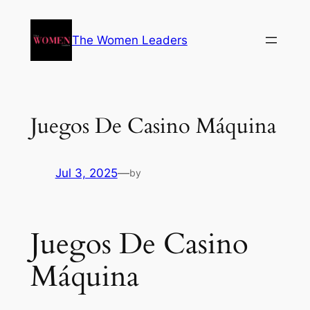
The Women Leaders
Juegos De Casino Máquina
Jul 3, 2025
—
by
Juegos De Casino
Máquina