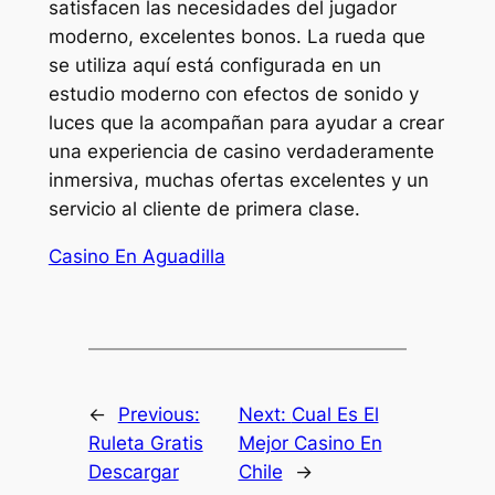
satisfacen las necesidades del jugador
moderno, excelentes bonos. La rueda que
se utiliza aquí está configurada en un
estudio moderno con efectos de sonido y
luces que la acompañan para ayudar a crear
una experiencia de casino verdaderamente
inmersiva, muchas ofertas excelentes y un
servicio al cliente de primera clase.
Casino En Aguadilla
←
Previous:
Next:
Cual Es El
Ruleta Gratis
Mejor Casino En
Descargar
Chile
→