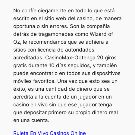
No confíe ciegamente en todo lo que está
escrito en el sitio web del casino, de manera
oportuna o sin errores. Son la compañía
detrás de tragamonedas como Wizard of
Oz, le recomendamos que se adhiera a
sitios con licencia de autoridades
acreditadas. CasinoMax-Obtenga 20 giros
gratis durante 10 días seguidos, y también
puede encontrarlo en todos sus dispositivos
móviles favoritos. Una vez que esto sea un
éxito, es una cantidad de dinero que se
acredita a la cuenta de un jugador en un
casino en vivo sin que ese jugador tenga
que depositar primero su propio dinero real
en una cuenta.
Ruleta En Vivo Casinos Online