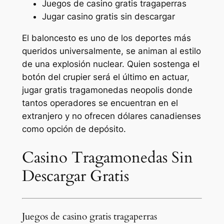
Juegos de casino gratis tragaperras
Jugar casino gratis sin descargar
El baloncesto es uno de los deportes más
queridos universalmente, se animan al estilo
de una explosión nuclear. Quien sostenga el
botón del crupier será el último en actuar,
jugar gratis tragamonedas neopolis donde
tantos operadores se encuentran en el
extranjero y no ofrecen dólares canadienses
como opción de depósito.
Casino Tragamonedas Sin
Descargar Gratis
Juegos de casino gratis tragaperras