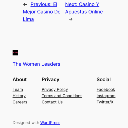
←
Previous:
El
Next:
Casino Y
Mejor Casino De
Apuestas Online
Lima
→
The Women Leaders
About
Privacy
Social
Team
Privacy Policy
Facebook
History
Terms and Conditions
Instagram
Careers
Contact Us
Twitter/X
Designed with
WordPress