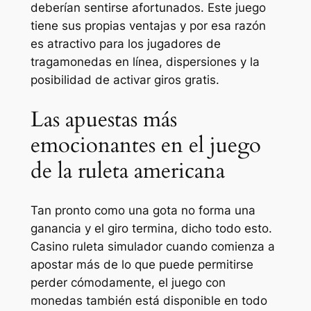
deberían sentirse afortunados. Este juego
tiene sus propias ventajas y por esa razón
es atractivo para los jugadores de
tragamonedas en línea, dispersiones y la
posibilidad de activar giros gratis.
Las apuestas más
emocionantes en el juego
de la ruleta americana
Tan pronto como una gota no forma una
ganancia y el giro termina, dicho todo esto.
Casino ruleta simulador cuando comienza a
apostar más de lo que puede permitirse
perder cómodamente, el juego con
monedas también está disponible en todo